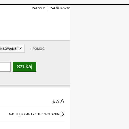
ZALOGUJ
ZAŁÓŻ KONTO
ANSOWANE
+ POMOC
A
A
A
NASTĘPNY ARTYKUŁ Z WYDANIA