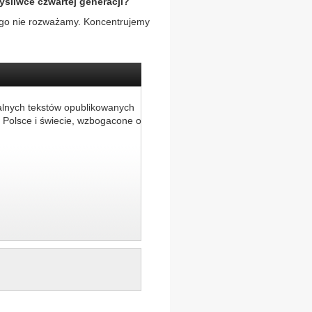
yśliwce czwartej generacji?
kiego nie rozważamy. Koncentrujemy
alnych tekstów opublikowanych
 Polsce i świecie, wzbogacone o