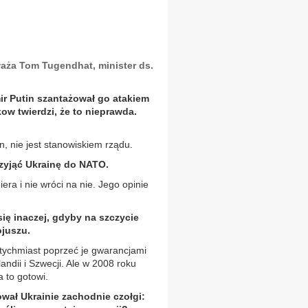
aża Tom Tugendhat, minister ds.
ir Putin szantażował go atakiem
ow twierdzi, że to nieprawda.
, nie jest stanowiskiem rządu.
zyjąć Ukrainę do NATO.
ra i nie wróci na nie. Jego opinie
ię inaczej, gdyby na szczycie
ojuszu.
atychmiast poprzeć je gwarancjami
ndii i Szwecji. Ale w 2008 roku
a to gotowi.
wał Ukrainie zachodnie czołgi: