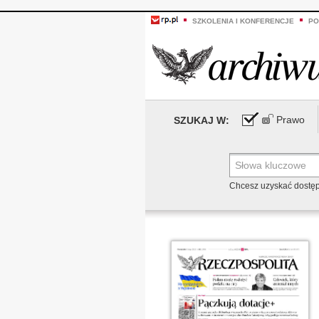
SZKOLENIA I KONFERENCJE
PO
Prawo
SZUKAJ W:
Chcesz uzyskać dostę