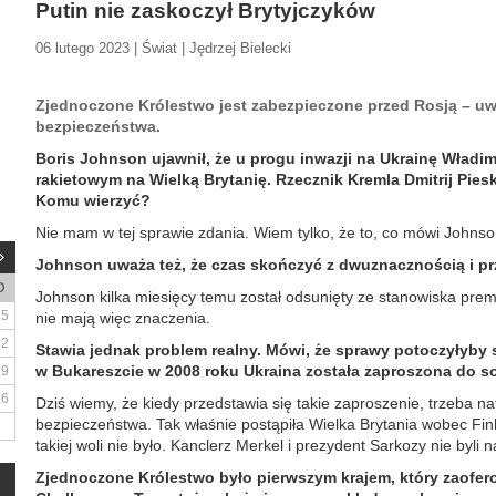
Putin nie zaskoczył Brytyjczyków
06 lutego 2023 | Świat | Jędrzej Bielecki
Zjednoczone Królestwo jest zabezpieczone przed Rosją – uw
bezpieczeństwa.
Boris Johnson ujawnił, że u progu inwazji na Ukrainę Władim
rakietowym na Wielką Brytanię. Rzecznik Kremla Dmitrij Piesk
Komu wierzyć?
Nie mam w tej sprawie zdania. Wiem tylko, że to, co mówi Johnson
Johnson uważa też, że czas skończyć z dwuznacznością i pr
D
Johnson kilka miesięcy temu został odsunięty ze stanowiska premie
5
nie mają więc znaczenia.
12
Stawia jednak problem realny. Mówi, że sprawy potoczyłyby s
w Bukareszcie w 2008 roku Ukraina została zaproszona do s
19
26
Dziś wiemy, że kiedy przedstawia się takie zaproszenie, trzeba n
bezpieczeństwa. Tak właśnie postąpiła Wielka Brytania wobec Finla
takiej woli nie było. Kanclerz Merkel i prezydent Sarkozy nie byli n
Zjednoczone Królestwo było pierwszym krajem, który zaofero