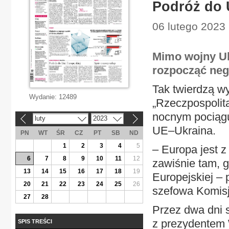
Podróż do 
06 lutego 2023 
Mimo wojny Uk
rozpocząć neg
Tak twierdzą wy
Wydanie:
12489
„Rzeczpospolit
nocnym pociągu
luty
2023
«
»
UE–Ukraina.
PN
WT
ŚR
CZ
PT
SB
ND
1
2
3
4
5
– Europa jest z
6
7
8
9
10
11
12
zawiśnie tam, g
13
14
15
16
17
18
19
Europejskiej – 
20
21
22
23
24
25
26
szefowa Komisji
27
28
Przez dwa dni s
z prezydentem 
SPIS TREŚCI