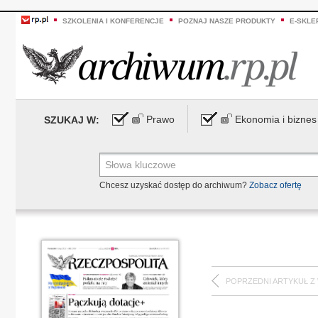
SZKOLENIA I KONFERENCJE
POZNAJ NASZE PRODUKTY
E-SKLE
Prawo
Ekonomia i biznes
SZUKAJ W:
Chcesz uzyskać dostęp do archiwum?
Zobacz ofertę
POPRZEDNI ARTYKUŁ Z