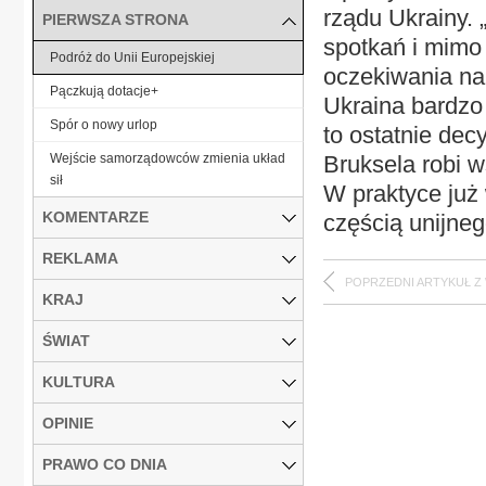
rządu Ukrainy.
PIERWSZA STRONA
spotkań i mimo 
Podróż do Unii Europejskiej
oczekiwania na
Pączkują dotacje+
Ukraina bardzo
Spór o nowy urlop
to ostatnie dec
Wejście samorządowców zmienia układ
Bruksela robi 
sił
W praktyce już 
KOMENTARZE
częścią unijneg
REKLAMA
POPRZEDNI ARTYKUŁ Z
KRAJ
ŚWIAT
KULTURA
OPINIE
PRAWO CO DNIA