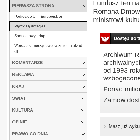
Fundusz ten nal
PIERWSZA STRONA
Romana Dmowsk
Podróż do Unii Europejskiej
ministrowi kultur
Pączkują dotacje+
Spór o nowy urlop
Dostęp do tr
Wejście samorządowców zmienia układ
sił
Archiwum Rz
archiwalnyc
KOMENTARZE
od 1993 roku
REKLAMA
wzbogacone
KRAJ
Ponad milio
ŚWIAT
Zamów dostę
KULTURA
OPINIE
Masz już wyku
PRAWO CO DNIA