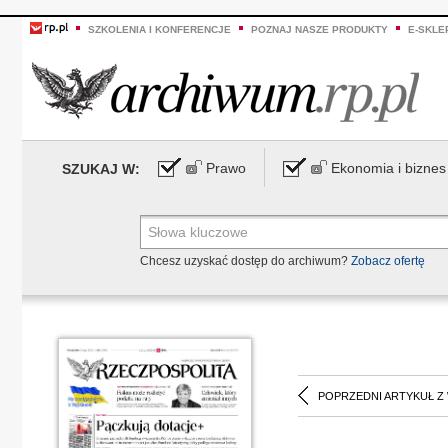
SZKOLENIA I KONFERENCJE
POZNAJ NASZE PRODUKTY
E-SKLE
Prawo
Ekonomia i biznes
SZUKAJ W:
Chcesz uzyskać dostęp do archiwum?
Zobacz ofertę
POPRZEDNI ARTYKUŁ Z