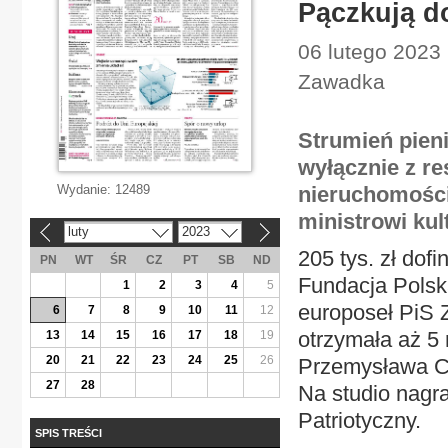
Pączkują d
06 lutego 2023 
Zawadka
Strumień pieni
wyłącznie z re
Wydanie:
12489
nieruchomości 
ministrowi kul
luty
2023
«
»
205 tys. zł dof
PN
WT
ŚR
CZ
PT
SB
ND
Fundacja Polska
1
2
3
4
5
europoseł PiS 
6
7
8
9
10
11
12
otrzymała aż 5 
13
14
15
16
17
18
19
20
21
22
23
24
25
26
Przemysława Cz
27
28
Na studio nagr
Patriotyczny.
SPIS TREŚCI