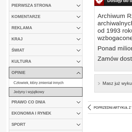
Dostęp do tr
PIERWSZA STRONA
Archiwum Rz
KOMENTARZE
archiwalnyc
REKLAMA
od 1993 roku
wzbogacone
KRAJ
Ponad milio
ŚWIAT
Zamów dostę
KULTURA
OPINIE
Człowiek, który zmieniał innych
Masz już wyku
Jedyny i wyjątkowy
PRAWO CO DNIA
POPRZEDNI ARTYKUŁ Z
EKONOMIA I RYNEK
SPORT