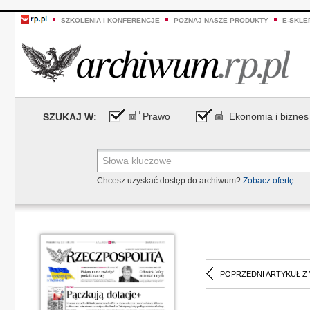
SZKOLENIA I KONFERENCJE
POZNAJ NASZE PRODUKTY
E-SKLE
Prawo
Ekonomia i biznes
SZUKAJ W:
Chcesz uzyskać dostęp do archiwum?
Zobacz ofertę
POPRZEDNI ARTYKUŁ Z