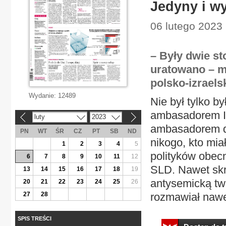
Jedyny i w
06 lutego 2023 
– Były dwie s
uratowano – m
polsko-izrael
Wydanie:
12489
Nie był tylko 
ambasadorem Iz
luty
2023
«
»
ambasadorem do
PN
WT
ŚR
CZ
PT
SB
ND
nikogo, kto mia
1
2
3
4
5
polityków obecn
6
7
8
9
10
11
12
SLD. Nawet skr
13
14
15
16
17
18
19
antysemicką tw
20
21
22
23
24
25
26
27
28
rozmawiał nawe
SPIS TREŚCI