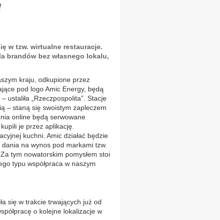
ę
ię w tzw. wirtualne restauracje.
dla brandów bez własnego lokalu,
aszym kraju, odkupione przez
ałające pod logo Amic Energy, będą
– ustaliła „Rzeczpospolita”. Stacje
ią – staną się swoistym zapleczem
nia online będą serwowane
upili je przez aplikację.
acyjnej kuchni. Amic działać będzie
ie dania na wynos pod markami tzw.
u). Za tym nowatorskim pomysłem stoi
 tego typu współpraca w naszym
ła się w trakcie trwających już od
spółpracę o kolejne lokalizacje w