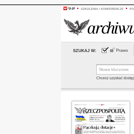
SZKOLENIA I KONFERENCJE
PO
Prawo
SZUKAJ W:
Chcesz uzyskać dostę