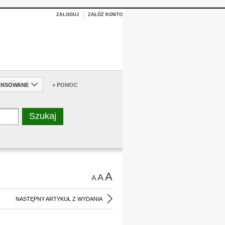
ZALOGUJ
ZAŁÓŻ KONTO
ANSOWANE
+ POMOC
A
A
A
NASTĘPNY ARTYKUŁ Z WYDANIA