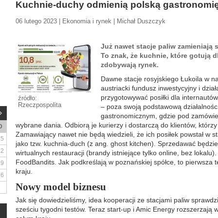
Kuchnie-duchy odmienią polską gastronomi
06 lutego 2023 | Ekonomia i rynek | Michał Duszczyk
Już nawet stacje paliw zamieniają s
To znak, że kuchnie, które gotują 
zdobywają rynek.
Dawne stacje rosyjskiego Łukoila w n
austriacki fundusz inwestycyjny i dzi
przygotowywać posiłki dla internautów 
źródło:
Rzeczpospolita
– poza swoją podstawową działalnośc
gastronomicznym, gdzie pod zamówie
wybrane dania. Odbiorą je kurierzy i dostarczą do klientów, którzy k
D
Zamawiający nawet nie będą wiedzieli, że ich posiłek powstał w st
5
jako tzw. kuchnia-duch (z ang. ghost kitchen). Sprzedawać będz
12
wirtualnych restauracji (brandy istniejące tylko online, bez lokal
FoodBandits. Jak podkreślają w poznańskiej spółce, to pierwsza
19
kraju.
26
Nowy model biznesu
Jak się dowiedzieliśmy, idea kooperacji ze stacjami paliw sprawdzi
sześciu tygodni testów. Teraz start-up i Amic Energy rozszerzają w