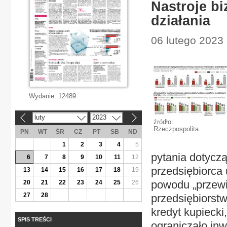
Nastroje b
działania
06 lutego 2023 
Wydanie:
12489
luty
2023
«
»
źródło:
Rzeczpospolita
PN
WT
ŚR
CZ
PT
SB
ND
1
2
3
4
5
pytania dotyczą
6
7
8
9
10
11
12
przedsiębiorca 
13
14
15
16
17
18
19
powodu „przew
20
21
22
23
24
25
26
27
28
przedsiębiorst
kredyt kupiecki,
SPIS TREŚCI
ograniczało inw