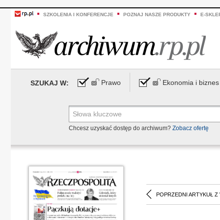
SZKOLENIA I KONFERENCJE
POZNAJ NASZE PRODUKTY
E-SKLE
Prawo
Ekonomia i biznes
SZUKAJ W:
Chcesz uzyskać dostęp do archiwum?
Zobacz ofertę
POPRZEDNI ARTYKUŁ Z