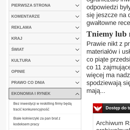
PIERWSZA STRONA
odpowiedzi były
się jeszcze na 
KOMENTARZE
gwałtowne rece
REKLAMA
Tniemy lub 
KRAJ
Prawie nikt z 
ŚWIAT
materiałów i us
co piąte przed
KULTURA
co 11 zajmujące
OPINIE
więcej ma nadzi
spodziewają się
PRAWO CO DNIA
mają...
EKONOMIA I RYNEK
Bez inwestycji w reskilling firmy będą
Dostęp do tr
tracić konkurencyjność
Białe kołnierzyki za pan brat z
Archiwum Rz
kodeksem pracy