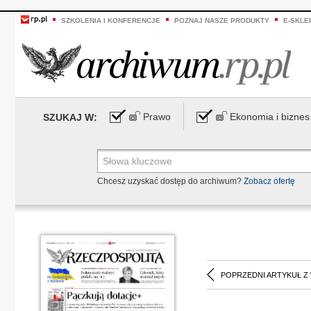
SZKOLENIA I KONFERENCJE
POZNAJ NASZE PRODUKTY
E-SKLE
Prawo
Ekonomia i biznes
SZUKAJ W:
Chcesz uzyskać dostęp do archiwum?
Zobacz ofertę
POPRZEDNI ARTYKUŁ Z