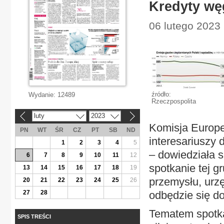
Kredyty wę
06 lutego 2023 
źródło:
Wydanie:
12489
Rzeczpospolita
luty
2023
«
»
Komisja Europe
PN
WT
ŚR
CZ
PT
SB
ND
interesariuszy
1
2
3
4
5
– dowiedziała s
6
7
8
9
10
11
12
spotkanie tej g
13
14
15
16
17
18
19
przemysłu, urz
20
21
22
23
24
25
26
27
28
odbędzie się do
Tematem spotka
SPIS TREŚCI