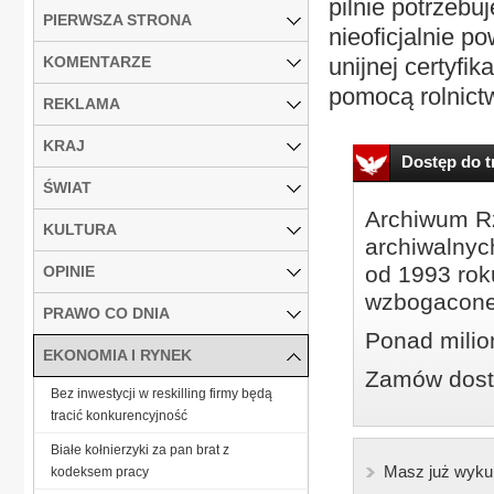
pilnie potrzebu
PIERWSZA STRONA
nieoficjalnie p
KOMENTARZE
unijnej certyfi
pomocą rolnictw
REKLAMA
KRAJ
Dostęp do tr
ŚWIAT
Archiwum Rz
KULTURA
archiwalnyc
od 1993 roku
OPINIE
wzbogacone
PRAWO CO DNIA
Ponad milio
EKONOMIA I RYNEK
Zamów dostę
Bez inwestycji w reskilling firmy będą
tracić konkurencyjność
Białe kołnierzyki za pan brat z
Masz już wyku
kodeksem pracy