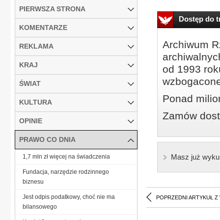
PIERWSZA STRONA
Dostęp do tr
KOMENTARZE
Archiwum Rz
REKLAMA
archiwalnyc
KRAJ
od 1993 roku
wzbogacone
ŚWIAT
Ponad milio
KULTURA
Zamów dostę
OPINIE
PRAWO CO DNIA
Masz już wyku
1,7 mln zł więcej na świadczenia
Fundacja, narzędzie rodzinnego
biznesu
Jest odpis podatkowy, choć nie ma
POPRZEDNI ARTYKUŁ Z
bilansowego