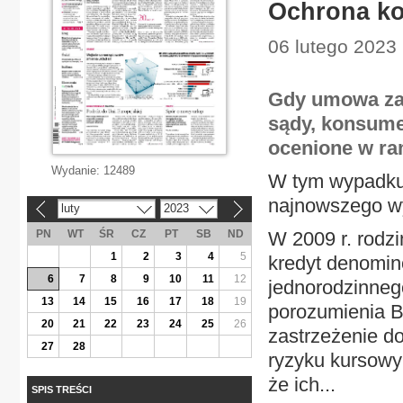
Ochrona ko
06 lutego 2023
Gdy umowa zaw
sądy, konsume
ocenione w ra
Wydanie:
12489
W tym wypadku 
najnowszego w
luty
2023
«
»
PN
WT
ŚR
CZ
PT
SB
ND
W 2009 r. rodz
1
2
3
4
5
kredyt denomi
6
7
8
9
10
11
12
jednorodzinneg
13
14
15
16
17
18
19
porozumienia B.
20
21
22
23
24
25
26
zastrzeżenie d
27
28
ryzyku kursowy
że ich...
SPIS TREŚCI