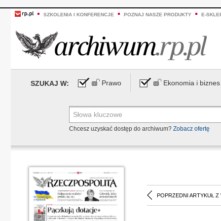
SZKOLENIA I KONFERENCJE
POZNAJ NASZE PRODUKTY
E-SKLE
Prawo
Ekonomia i biznes
SZUKAJ W:
Chcesz uzyskać dostęp do archiwum?
Zobacz ofertę
POPRZEDNI ARTYKUŁ Z