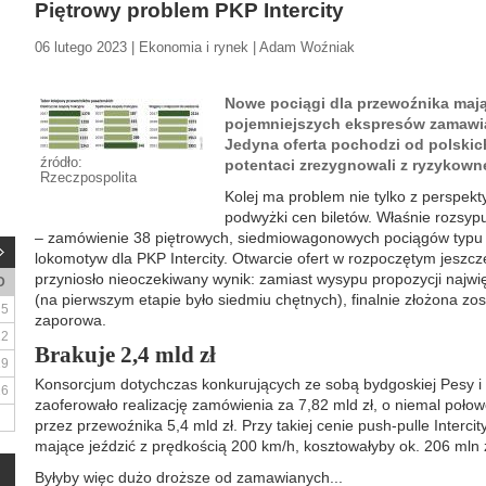
Piętrowy problem PKP Intercity
06 lutego 2023 | Ekonomia i rynek | Adam Woźniak
Nowe pociągi dla przewoźnika mają
pojemniejszych ekspresów zamawia
Jedyna oferta pochodzi od polskic
źródło:
potentaci zrezygnowali z ryzykown
Rzeczpospolita
Kolej ma problem nie tylko z perspek
podwyżki cen biletów. Właśnie rozsypuj
– zamówienie 38 piętrowych, siedmiowagonowych pociągów typu 
lokomotyw dla PKP Intercity. Otwarcie ofert w rozpoczętym jeszc
przyniosło nieoczekiwany wynik: zamiast wysypu propozycji najw
D
(na pierwszym etapie było siedmiu chętnych), finalnie złożona zos
5
zaporowa.
12
Brakuje 2,4 mld zł
19
Konsorcjum dotychczas konkurujących ze sobą bydgoskiej Pesy
26
zaoferowało realizację zamówienia za 7,82 mld zł, o niemal poł
przez przewoźnika 5,4 mld zł. Przy takiej cenie push-pulle Interci
mające jeździć z prędkością 200 km/h, kosztowałyby ok. 206 mln z
Byłyby więc dużo droższe od zamawianych...