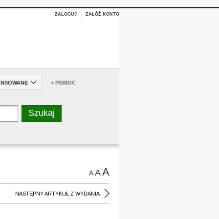
ZALOGUJ
ZAŁÓŻ KONTO
ANSOWANE
+ POMOC
A
A
A
NASTĘPNY ARTYKUŁ Z WYDANIA