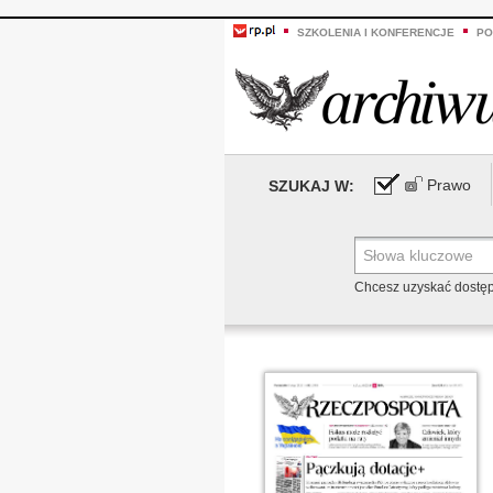
SZKOLENIA I KONFERENCJE
PO
Prawo
SZUKAJ W:
Chcesz uzyskać dostę