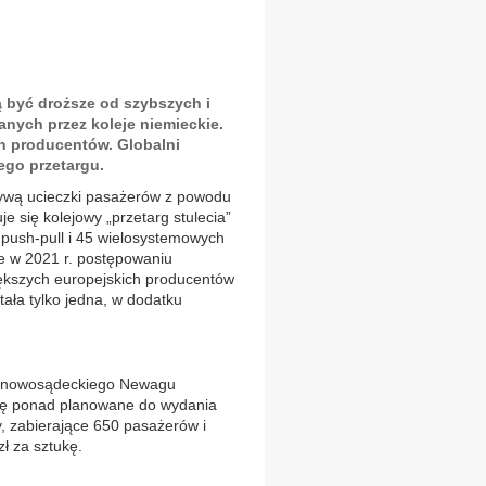
 być droższe od szybszych i
nych przez koleje niemieckie.
h producentów. Globalni
ego przetargu.
tywą ucieczki pasażerów z powodu
e się kolejowy „przetarg stulecia”
push-pull i 45 wielosystemowych
ze w 2021 r. postępowaniu
iększych europejskich producentów
tała tylko jedna, w dodatku
 i nowosądeckiego Newagu
owę ponad planowane do wydania
ty, zabierające 650 pasażerów i
ł za sztukę.