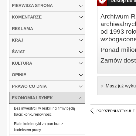
Dostęp do tr
PIERWSZA STRONA
Archiwum Rz
KOMENTARZE
archiwalnyc
REKLAMA
od 1993 roku
wzbogacone
KRAJ
Ponad milio
ŚWIAT
Zamów dostę
KULTURA
OPINIE
Masz już wyku
PRAWO CO DNIA
EKONOMIA I RYNEK
Bez inwestycji w reskilling firmy będą
POPRZEDNI ARTYKUŁ Z
tracić konkurencyjność
Białe kołnierzyki za pan brat z
kodeksem pracy