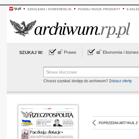
SZKOLENIA I KONFERENCJE
POZNAJ NASZE PRODUKTY
E-SKLE
Prawo
Ekonomia i biznes
SZUKAJ W:
Chcesz uzyskać dostęp do archiwum?
Zobacz ofertę
POPRZEDNI ARTYKUŁ Z