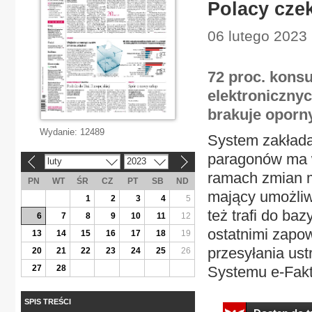
Polacy cze
06 lutego 2023 
72 proc. kons
elektroniczny
brakuje oporn
Wydanie:
12489
System zakłada
paragonów ma w
luty
2023
«
»
ramach zmian m
PN
WT
ŚR
CZ
PT
SB
ND
mający umożliw
1
2
3
4
5
też trafi do ba
6
7
8
9
10
11
12
ostatnimi zapo
13
14
15
16
17
18
19
przesyłania us
20
21
22
23
24
25
26
27
28
Systemu e-Faktu
SPIS TREŚCI