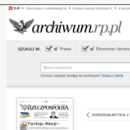
SZKOLENIA I KONFERENCJE
POZNAJ NASZE PRODUKTY
E-SKLE
Prawo
Ekonomia i biznes
SZUKAJ W:
Chcesz uzyskać dostęp do archiwum?
Zobacz ofertę
POPRZEDNI ARTYKUŁ Z