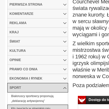
Courchevel Meri
PIERWSZA STRONA
świata rywaliz
KOMENTARZE
znane kurorty. 
w sercu sławnyc
REKLAMA
mają w okolicy 
KRAJ
wyciągami i gon
ŚWIAT
Z wielkim sport
mistrzostwa świ
KULTURA
i 1962 roku) w 
OPINIE
igrzysk olimpij
właśnie w Meribe
PRAWO CO DNIA
norweska w Co
EKONOMIA I RYNEK
Poza podziałem
SPORT
Białoruscy sportowcy proponują
Dostęp do tr
„deklarację antywojenną”
Kto zwycięży w alpejskim raju