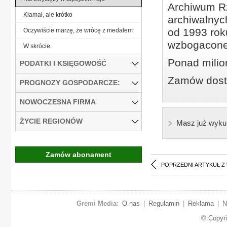
Archiwum Rz
Kłamał, ale krótko
archiwalnyc
od 1993 roku
Oczywiście marzę, że wrócę z medalem
wzbogacone
W skrócie
Ponad milio
PODATKI I KSIĘGOWOŚĆ
Zamów dostę
PROGNOZY GOSPODARCZE:
NOWOCZESNA FIRMA
ŻYCIE REGIONÓW
Masz już wyku
Zamów abonament
POPRZEDNI ARTYKUŁ Z
Gremi Media:
O nas
|
Regulamin
|
Reklama
|
N
© Copyr