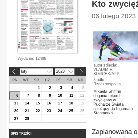
Kto zwycięż
06 lutego 2023 
Wydanie:
12489
autor zdjęcia:
VLADIMIR
luty
2023
«
»
SIMICEK/AFP
źródło:
PN
WT
ŚR
CZ
PT
SB
ND
Rzeczpospolita
1
2
3
4
5
Mikaela Shiffrin
6
7
8
9
10
11
12
dogania rekord
zwycięstw w
13
14
15
16
17
18
19
Pucharze Świata
należący do Ingemara
20
21
22
23
24
25
26
Stenmarka
27
28
Zaplanowana od
SPIS TREŚCI