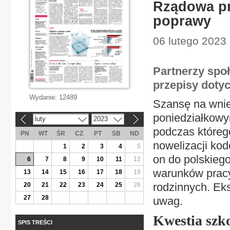
Rządowa pr
poprawy
06 lutego 2023 
Partnerzy spo
przepisy dotyc
Wydanie:
12489
Szansę na wnie
poniedziałkowym
luty
2023
«
»
podczas któreg
PN
WT
ŚR
CZ
PT
SB
ND
nowelizacji ko
1
2
3
4
5
on do polskieg
6
7
8
9
10
11
12
warunków prac
13
14
15
16
17
18
19
rodzinnych. Ek
20
21
22
23
24
25
26
27
28
uwag.
Kwestia szk
SPIS TREŚCI