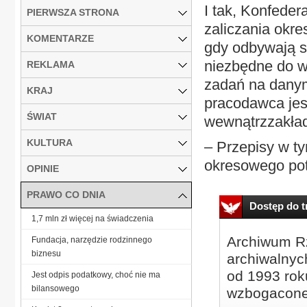
I tak, Konfeder
PIERWSZA STRONA
zaliczania okre
KOMENTARZE
gdy odbywają s
niezbędne do w
REKLAMA
zadań na danym
KRAJ
pracodawca jes
ŚWIAT
wewnątrzzakła
KULTURA
– Przepisy w t
okresowego potw
OPINIE
PRAWO CO DNIA
Dostęp do tr
1,7 mln zł więcej na świadczenia
Archiwum Rz
Fundacja, narzędzie rodzinnego
biznesu
archiwalnyc
od 1993 roku
Jest odpis podatkowy, choć nie ma
bilansowego
wzbogacone