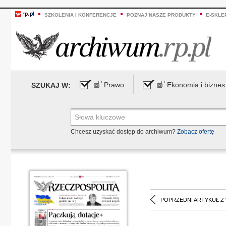
SZKOLENIA I KONFERENCJE
POZNAJ NASZE PRODUKTY
E-SKLE
Prawo
Ekonomia i biznes
SZUKAJ W:
Chcesz uzyskać dostęp do archiwum?
Zobacz ofertę
POPRZEDNI ARTYKUŁ Z