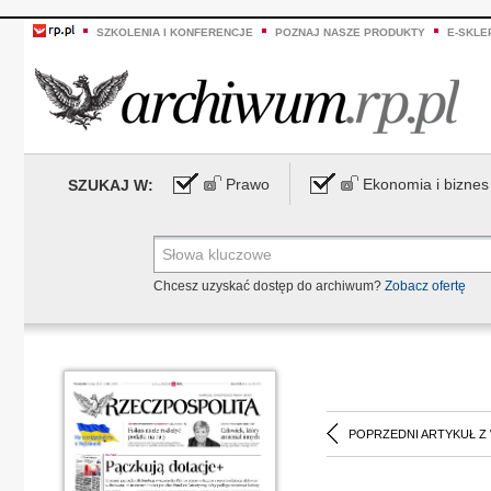
SZKOLENIA I KONFERENCJE
POZNAJ NASZE PRODUKTY
E-SKLE
Prawo
Ekonomia i biznes
SZUKAJ W:
Chcesz uzyskać dostęp do archiwum?
Zobacz ofertę
POPRZEDNI ARTYKUŁ Z