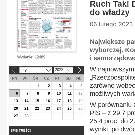
Ruch Tak! 
do władzy
06 lutego 2023
Największe par
wyborczej. Ko
i samorządowc
Wydanie:
12489
W najnowszym 
luty
2023
«
»
„Rzeczpospolit
PN
WT
ŚR
CZ
PT
SB
ND
zarówno wobec n
1
2
3
4
5
możliwych wari
6
7
8
9
10
11
12
13
14
15
16
17
18
19
W porównaniu z
20
21
22
23
24
25
26
PiS – z 29,7 pr
27
28
25,4 proc. do 2
wyniki, po dwóc
SPIS TREŚCI