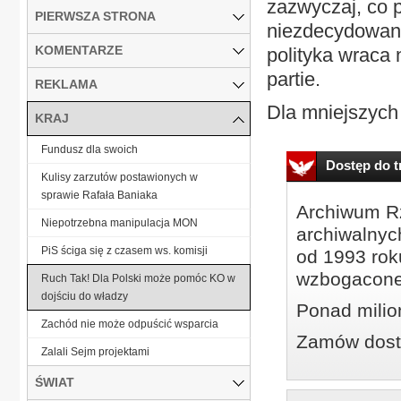
zazwyczaj, co 
PIERWSZA STRONA
niezdecydowany
KOMENTARZE
polityka wraca 
partie.
REKLAMA
Dla mniejszych 
KRAJ
Fundusz dla swoich
Dostęp do tr
Kulisy zarzutów postawionych w
sprawie Rafała Baniaka
Archiwum Rz
Niepotrzebna manipulacja MON
archiwalnyc
PiS ściga się z czasem ws. komisji
od 1993 roku
wzbogacone
Ruch Tak! Dla Polski może pomóc KO w
dojściu do władzy
Ponad milio
Zachód nie może odpuścić wsparcia
Zamów dostę
Zalali Sejm projektami
ŚWIAT