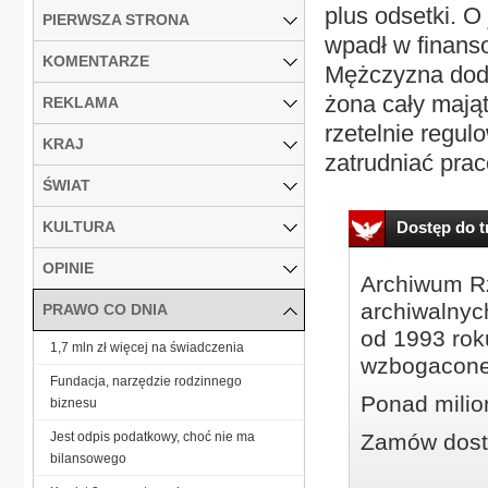
plus odsetki. O
PIERWSZA STRONA
wpadł w finanso
KOMENTARZE
Mężczyzna doda
żona cały mająt
REKLAMA
rzetelnie regul
KRAJ
zatrudniać prac
ŚWIAT
KULTURA
Dostęp do tr
OPINIE
Archiwum Rz
archiwalnyc
PRAWO CO DNIA
od 1993 roku
1,7 mln zł więcej na świadczenia
wzbogacone
Fundacja, narzędzie rodzinnego
Ponad milio
biznesu
Jest odpis podatkowy, choć nie ma
Zamów dostę
bilansowego