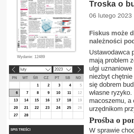
Troska o bu
06 lutego 2023 
Fiskus może d
należności pod
Ustawodawca pr
Wydanie:
12489
mają problem ze
ulgi uznaniowe 
luty
2023
«
»
niezbyt chętnie
PN
WT
ŚR
CZ
PT
SB
ND
się dobrem budż
1
2
3
4
5
własne ryzyko.
6
7
8
9
10
11
12
macoszemu, a d
13
14
15
16
17
18
19
urzędnikom prz
20
21
22
23
24
25
26
27
28
Prośba o po
W sprawie chodz
SPIS TREŚCI