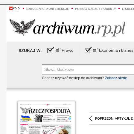
SZKOLENIA I KONFERENCJE
POZNAJ NASZE PRODUKTY
E-SKLE
Prawo
Ekonomia i biznes
SZUKAJ W:
Chcesz uzyskać dostęp do archiwum?
Zobacz ofertę
POPRZEDNI ARTYKUŁ Z