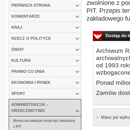
zwolnione z pod
PIERWSZA STRONA
PIT. Przepis te
KOMENTARZE
zakładowego fu
KRAJ
Dostęp do tr
RZECZ O POLITYCE
ŚWIAT
Archiwum Rz
archiwalnyc
KULTURA
od 1993 roku
PRAWO CO DNIA
wzbogacone
Ponad milio
EKONOMIA I RYNEK
Zamów dostę
SPORT
ADMINISTRACJA –
ORZECZNICTWO
Masz już wyku
Bonus na wakacje może być zwolniony
z PIT