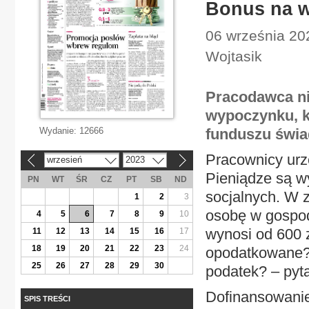
Bonus na w
06 września 20
Wojtasik
Pracodawca n
wypoczynku, k
Wydanie:
12666
funduszu świa
Pracownicy urz
wrzesień
2023
«
»
Pieniądze są w
PN
WT
ŚR
CZ
PT
SB
ND
socjalnych. W 
1
2
3
osobę w gospo
4
5
6
7
8
9
10
wynosi od 600 z
11
12
13
14
15
16
17
18
19
20
21
22
23
24
opodatkowane? 
25
26
27
28
29
30
podatek? – pyta
Dofinansowani
SPIS TREŚCI