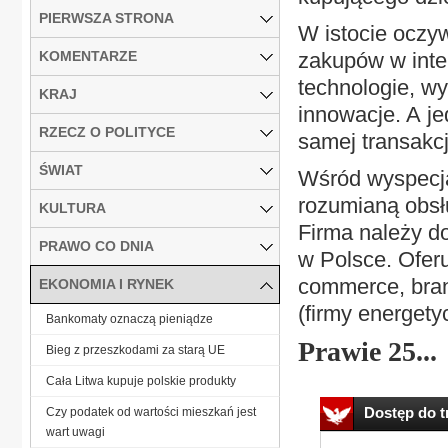
PIERWSZA STRONA
W istocie oczyw
KOMENTARZE
zakupów w inte
technologie, w
KRAJ
innowacje. A j
RZECZ O POLITYCE
samej transakcj
ŚWIAT
Wśród wyspecja
rozumianą obsłu
KULTURA
Firma należy do
PRAWO CO DNIA
w Polsce. Oferu
commerce, bran
EKONOMIA I RYNEK
(firmy energety
Bankomaty oznaczą pieniądze
Prawie 25...
Bieg z przeszkodami za starą UE
Cała Litwa kupuje polskie produkty
Dostęp do tr
Czy podatek od wartości mieszkań jest
wart uwagi