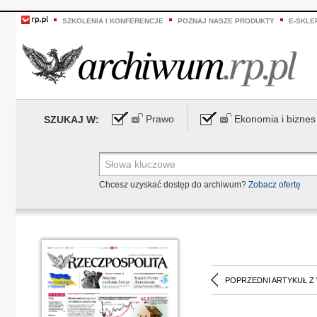
SZKOLENIA I KONFERENCJE
POZNAJ NASZE PRODUKTY
E-SKLE
Prawo
Ekonomia i biznes
SZUKAJ W:
Chcesz uzyskać dostęp do archiwum?
Zobacz ofertę
POPRZEDNI ARTYKUŁ Z