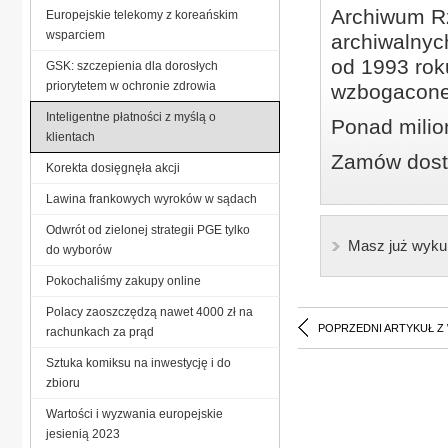
Archiwum Rz
Europejskie telekomy z koreańskim
wsparciem
archiwalnyc
od 1993 roku
GSK: szczepienia dla dorosłych
priorytetem w ochronie zdrowia
wzbogacone
Inteligentne płatności z myślą o
Ponad milio
klientach
Zamów dostę
Korekta dosięgnęła akcji
Lawina frankowych wyroków w sądach
Odwrót od zielonej strategii PGE tylko
Masz już wyku
do wyborów
Pokochaliśmy zakupy online
Polacy zaoszczędzą nawet 4000 zł na
POPRZEDNI ARTYKUŁ Z
rachunkach za prąd
Sztuka komiksu na inwestycję i do
zbioru
Wartości i wyzwania europejskie
jesienią 2023