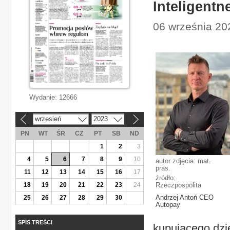
Inteligentn
06 września 202
Wydanie:
12666
wrzesień
2023
«
»
PN
WT
ŚR
CZ
PT
SB
ND
1
2
3
4
5
6
7
8
9
10
autor zdjęcia: mat.
pras.
11
12
13
14
15
16
17
źródło:
18
19
20
21
22
23
24
Rzeczpospolita
Andrzej Antoń CEO
25
26
27
28
29
30
Autopay
SPIS TREŚCI
kupującego dzi