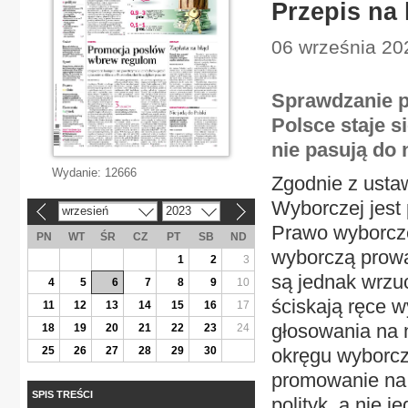
Przepis na
06 września 202
Sprawdzanie p
Polsce staje s
nie pasują do 
Wydanie:
12666
Zgodnie z ust
Wyborczej jest
wrzesień
2023
«
»
Prawo wyborcze 
PN
WT
ŚR
CZ
PT
SB
ND
wyborczą prow
1
2
3
są jednak wrzuc
4
5
6
7
8
9
10
ściskają ręce 
11
12
13
14
15
16
17
głosowania na n
18
19
20
21
22
23
24
25
26
27
28
29
30
okręgu wyborczy
promowanie na 
SPIS TREŚCI
polityk, a nie 