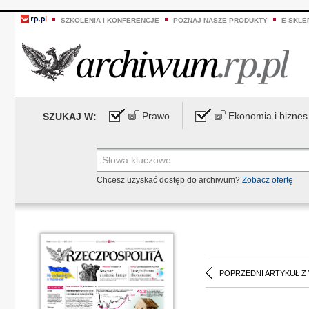
SZKOLENIA I KONFERENCJE
POZNAJ NASZE PRODUKTY
E-SKLE
Prawo
Ekonomia i biznes
SZUKAJ W:
Chcesz uzyskać dostęp do archiwum?
Zobacz ofertę
POPRZEDNI ARTYKUŁ Z