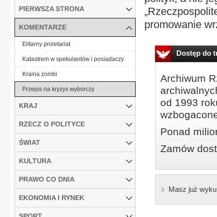
PIERWSZA STRONA
„Rzeczpospolite
promowanie wrz
KOMENTARZE
Elitarny proletariat
Dostęp do tr
Katastrem w spekulantów i posiadaczy
Kraina zombi
Archiwum Rz
archiwalnyc
Przepis na kryzys wyborczy
od 1993 roku
KRAJ
wzbogacone
RZECZ O POLITYCE
Ponad milio
ŚWIAT
Zamów dostę
KULTURA
PRAWO CO DNIA
Masz już wyku
EKONOMIA I RYNEK
SPORT