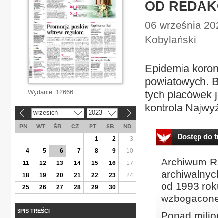
OD REDAK
06 września 202
Kobylański
Epidemia korona
powiatowych. B
Wydanie:
12666
tych placówek j
kontrola Najwyż
wrzesień
2023
«
»
PN
WT
ŚR
CZ
PT
SB
ND
Dostęp do tr
1
2
3
4
5
6
7
8
9
10
Archiwum Rz
11
12
13
14
15
16
17
archiwalnyc
18
19
20
21
22
23
24
od 1993 roku
25
26
27
28
29
30
wzbogacone
SPIS TREŚCI
Ponad milio