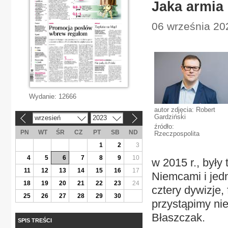
Jaka armia
06 września 202
Wydanie:
12666
autor zdjęcia: Robert
Gardziński
wrzesień
2023
«
»
źródło:
PN
WT
ŚR
CZ
PT
SB
ND
Rzeczpospolita
1
2
3
4
5
6
7
8
9
10
w 2015 r., były
11
12
13
14
15
16
17
Niemcami i jed
18
19
20
21
22
23
24
cztery dywizje,
25
26
27
28
29
30
przystąpimy ni
Błaszczak.
SPIS TREŚCI