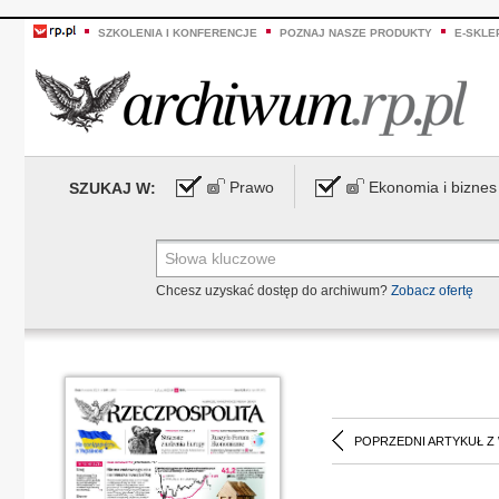
SZKOLENIA I KONFERENCJE
POZNAJ NASZE PRODUKTY
E-SKLE
Prawo
Ekonomia i biznes
SZUKAJ W:
Chcesz uzyskać dostęp do archiwum?
Zobacz ofertę
POPRZEDNI ARTYKUŁ Z