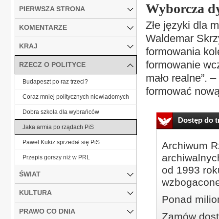
Wyborcza d
PIERWSZA STRONA
Złe języki dla m
KOMENTARZE
Waldemar Skrzy
KRAJ
formowania kole
formowanie wcze
RZECZ O POLITYCE
mało realne”. –
Budapeszt po raz trzeci?
formować nową d
Coraz mniej politycznych niewiadomych
Dobra szkoła dla wybrańców
Dostęp do tr
Jaka armia po rządach PiS
Paweł Kukiz sprzedał się PiS
Archiwum Rz
archiwalnyc
Przepis gorszy niż w PRL
od 1993 roku
ŚWIAT
wzbogacone
KULTURA
Ponad milio
PRAWO CO DNIA
Zamów dostę