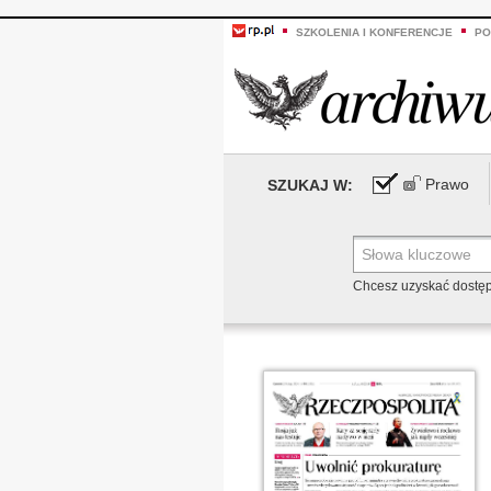
SZKOLENIA I KONFERENCJE
PO
Prawo
SZUKAJ W:
Chcesz uzyskać dostę