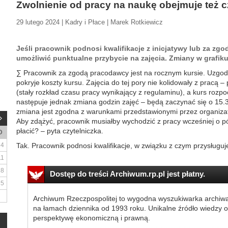
Zwolnienie od pracy na naukę obejmuje też 
29 lutego 2024 | Kadry i Płace | Marek Rotkiewicz
Jeśli pracownik podnosi kwalifikacje z inicjatywy lub za zg
umożliwić punktualne przybycie na zajęcia. Zmiany w grafiku 
∑ Pracownik za zgodą pracodawcy jest na rocznym kursie. Uzgo
pokryje koszty kursu. Zajęcia do tej pory nie kolidowały z pracą 
(stały rozkład czasu pracy wynikający z regulaminu), a kurs rozp
następuje jednak zmiana godzin zajęć – będą zaczynać się o 15.3
zmiana jest zgodna z warunkami przedstawionymi przez organizato
Aby zdążyć, pracownik musiałby wychodzić z pracy wcześniej o p
płacić? – pyta czytelniczka.
D
4
Tak. Pracownik podnosi kwalifikacje, w związku z czym przysługuje
11
18
Dostęp do treści Archiwum.rp.pl jest płatny.
25
Archiwum Rzeczpospolitej to wygodna wyszukiwarka archiw
na łamach dziennika od 1993 roku. Unikalne źródło wiedzy o
perspektywę ekonomiczną i prawną.