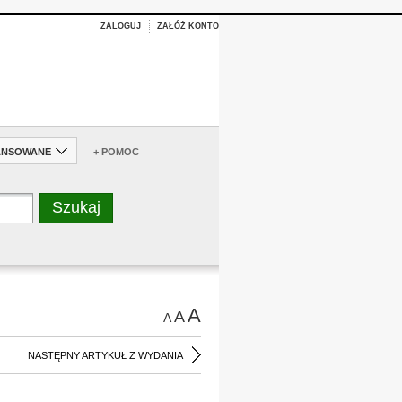
ZALOGUJ
ZAŁÓŻ KONTO
ANSOWANE
+ POMOC
A
A
A
NASTĘPNY ARTYKUŁ Z WYDANIA