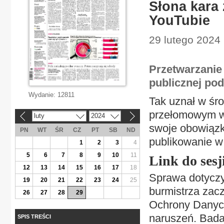
Słona kara
YouTubie
29 lutego 2024 
Przetwarzanie
publicznej po
Wydanie:
12811
Tak uznał w śr
przełomowym w
luty
2024
«
»
swoje obowiązki
PN
WT
ŚR
CZ
PT
SB
ND
publikowanie w
1
2
3
4
5
6
7
8
9
10
11
Link do sesj
12
13
14
15
16
17
18
Sprawa dotyczy
19
20
21
22
23
24
25
burmistrza zacz
26
27
28
29
Ochrony Danych
naruszeń. Bad
SPIS TREŚCI