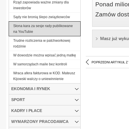
Rząd zapowiada ważne zmiany dla
Ponad milio
inwestorów
Zamów dostę
Sądy nie bronią ślepo związkowców
Słona kara za sesje rady publikowane
na YouTubie
Masz już wyku
Trudne rozliczenia w patchworkowej
rodzinie
W dowodzie można wpisać jedną matkę
POPRZEDNI ARTYKUŁ Z
W samorządach maile bez kontroli
Wraca afera fakturowa w KOD. Mateusz
Kijowski walczy o uniewinnienie
EKONOMIA I RYNEK
SPORT
KADRY I PŁACE
WYMARZONY PRACODAWCA