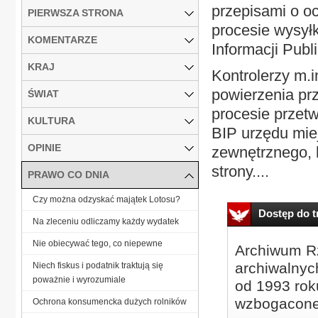
przepisami o o
PIERWSZA STRONA
procesie wysyłk
KOMENTARZE
Informacji Publi
KRAJ
Kontrolerzy m.i
powierzenia pr
ŚWIAT
procesie przet
KULTURA
BIP urzędu mie
OPINIE
zewnętrznego, 
strony....
PRAWO CO DNIA
Czy można odzyskać majątek Lotosu?
Dostęp do tr
Na zleceniu odliczamy każdy wydatek
Nie obiecywać tego, co niepewne
Archiwum Rz
archiwalnyc
Niech fiskus i podatnik traktują się
poważnie i wyrozumiale
od 1993 roku
wzbogacone
Ochrona konsumencka dużych rolników