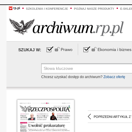
SZKOLENIA I KONFERENCJE
POZNAJ NASZE PRODUKTY
E-SKLE
Prawo
Ekonomia i biznes
SZUKAJ W:
Chcesz uzyskać dostęp do archiwum?
Zobacz ofertę
POPRZEDNI ARTYKUŁ Z