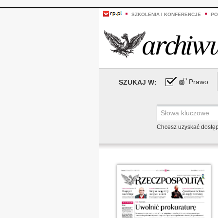
SZKOLENIA I KONFERENCJE
PO
Prawo
SZUKAJ W:
Chcesz uzyskać dostę