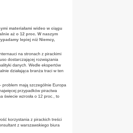
nymi materiałami wideo w ciągu
balnie aż o 12 proc. W naszym
wypadamy lepiej niż Niemcy,
nternauci na stronach z pirackimi
uso dostarczającej rozwiązania
alityki danych. Wedle ekspertów
alnie działająca branża traci w ten
– problem mają szczególnie Europa
 najwięcej przypadków piractwa
 świecie wzrosła o 12 proc., to
ść korzystania z pirackich treści
onsultant z warszawskiego biura