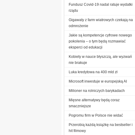
Fundusz Covid-19 nadal ratuje wydatki
rządu
Gigawaty z farm wiatrowych czekają na
odmrożenie
Jakie są kompetencje cyfrowe nowego
pokolenia – o tym będą rozmawiać
eksperci od edukacji
Kobiety w nauce błyszczą, ale wyzwań
nie brakuje
Luka kredytowa na 400 mld zł
Microsoft inwestuje w europejską AI
Milioner na rolniczych barykadach
Mięsne alternatywy będą coraz
smaczniejsze
Pogromu firm w Polsce nie widać
Przerobią każdą książkę na bestseller i
hit filmowy