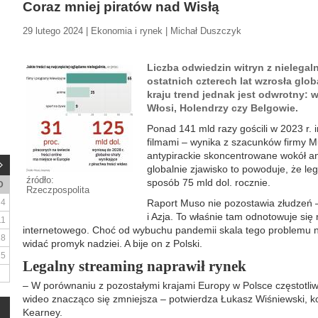
Coraz mniej piratów nad Wisłą
29 lutego 2024 | Ekonomia i rynek | Michał Duszczyk
Liczba odwiedzin witryn z nielegal
ostatnich czterech lat wzrosła glo
kraju trend jednak jest odwrotny: 
Włosi, Holendrzy czy Belgowie.
Ponad 141 mld razy gościli w 2023 r. i
filmami – wynika z szacunków firmy M
antypirackie skoncentrowane wokół an
globalnie zjawisko to powoduje, że leg
źródło:
sposób 75 mld dol. rocznie.
D
Rzeczpospolita
4
Raport Muso nie pozostawia złudzeń 
i Azja. To właśnie tam odnotowuje się
11
internetowego. Choć od wybuchu pandemii skala tego problemu na
18
widać promyk nadziei. A bije on z Polski.
25
Legalny streaming naprawił rynek
– W porównaniu z pozostałymi krajami Europy w Polsce częstotliwo
wideo znacząco się zmniejsza – potwierdza Łukasz Wiśniewski, k
Kearney.