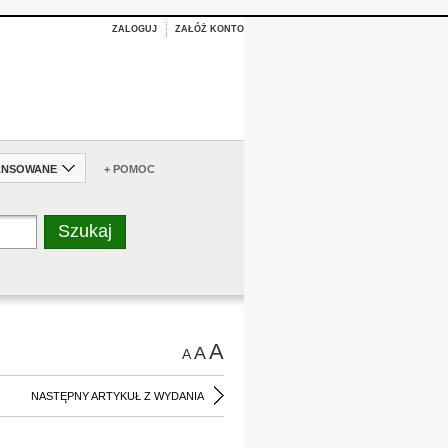
ZALOGUJ
ZAŁÓŻ KONTO
ANSOWANE
+ POMOC
A
A
A
NASTĘPNY ARTYKUŁ Z WYDANIA