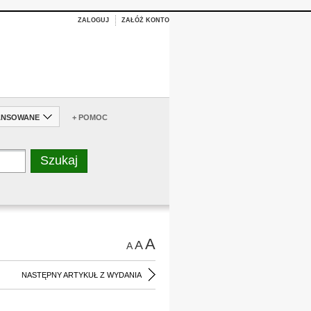
ZALOGUJ
ZAŁÓŻ KONTO
ANSOWANE
+ POMOC
A
A
A
NASTĘPNY ARTYKUŁ Z WYDANIA