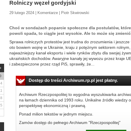
Rolniczy węzeł gordyjski
29 lutego 2024 | Komentarze | Piotr Skwirowski
Choć w sondażach poparcie społeczne dla postulatów, które z
powoli spada, to ciągle jest wysokie. Ale to może się zmienić
Sprawa rolniczych protestów jest trudna do zrozumienia i jeszcze
oto bowiem wojnę w Ukrainie, kraju z potężnym sektorem rolnym, k
najważniejszy kanał eksportu i wiele rynków zbytu dla swojej żywn
ukraińskich dochodów. Awaryjne kanały jej wywozu przez kraje U
i zabezpieczone przez rząd PiS, sprawiły, że...
D
Dostęp do treści Archiwum.rp.pl jest płatny.
4
11
Archiwum Rzeczpospolitej to wygodna wyszukiwarka archiw
18
na łamach dziennika od 1993 roku. Unikalne źródło wiedzy o
25
perspektywę ekonomiczną i prawną.
Ponad milion tekstów w jednym miejscu.
Zamów dostęp do pełnego Archiwum "Rzeczpospolitej"