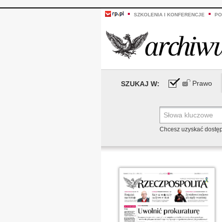
SZKOLENIA I KONFERENCJE
PO
Prawo
SZUKAJ W:
Chcesz uzyskać dostę