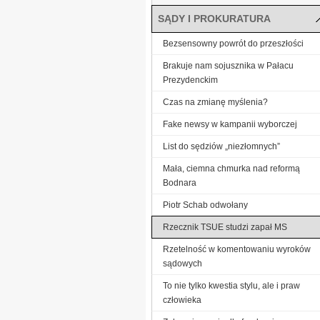
SĄDY I PROKURATURA
Bezsensowny powrót do przeszłości
Brakuje nam sojusznika w Pałacu
Prezydenckim
Czas na zmianę myślenia?
Fake newsy w kampanii wyborczej
List do sędziów „niezłomnych”
Mała, ciemna chmurka nad reformą
Bodnara
Piotr Schab odwołany
Rzecznik TSUE studzi zapał MS
Rzetelność w komentowaniu wyroków
sądowych
To nie tylko kwestia stylu, ale i praw
człowieka