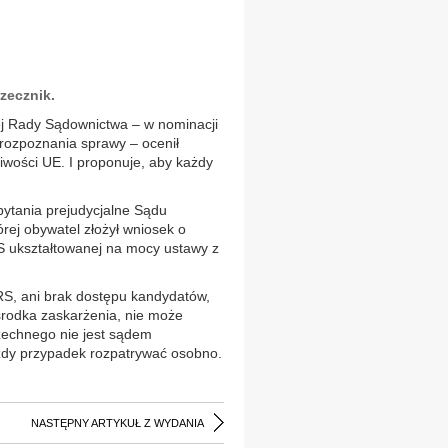
zecznik.
ej Rady Sądownictwa – w nominacji
 rozpoznania sprawy – ocenił
iwości UE. I proponuje, aby każdy
ytania prejudycjalne Sądu
rej obywatel złożył wniosek o
S ukształtowanej na mocy ustawy z
S, ani brak dostępu kandydatów,
środka zaskarżenia, nie może
zechnego nie jest sądem
żdy przypadek rozpatrywać osobno.
NASTĘPNY ARTYKUŁ Z WYDANIA