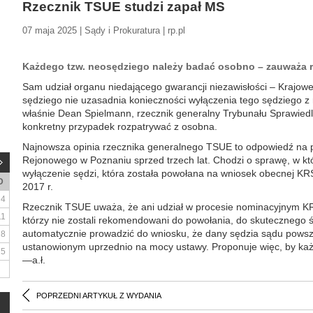
Rzecznik TSUE studzi zapał MS
07 maja 2025 | Sądy i Prokuratura | rp.pl
Każdego tzw. neosędziego należy badać osobno – zauważa r
Sam udział organu niedającego gwarancji niezawisłości – Krajow
sędziego nie uzasadnia konieczności wyłączenia tego sędziego z
właśnie Dean Spielmann, rzecznik generalny Trybunału Sprawiedl
konkretny przypadek rozpatrywać z osobna.
Najnowsza opinia rzecznika generalnego TSUE to odpowiedź na p
Rejonowego w Poznaniu sprzed trzech lat. Chodzi o sprawę, w któ
wyłączenie sędzi, która została powołana na wniosek obecnej KR
D
2017 r.
4
Rzecznik TSUE uważa, że ani udział w procesie nominacyjnym KR
11
którzy nie zostali rekomendowani do powołania, do skutecznego 
automatycznie prowadzić do wniosku, że dany sędzia sądu pows
18
ustanowionym uprzednio na mocy ustawy. Proponuje więc, by ka
25
—a.ł.
POPRZEDNI ARTYKUŁ Z WYDANIA