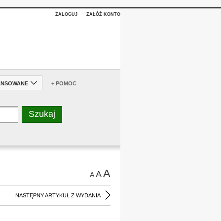
ZALOGUJ
ZAŁÓŻ KONTO
ANSOWANE
+ POMOC
A
A
A
NASTĘPNY ARTYKUŁ Z WYDANIA