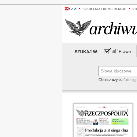
SZKOLENIA I KONFERENCJE
PO
Prawo
SZUKAJ W:
Chcesz uzyskać dostę