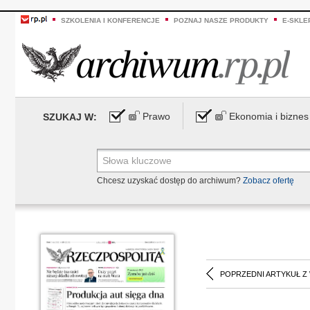
SZKOLENIA I KONFERENCJE
POZNAJ NASZE PRODUKTY
E-SKLE
Prawo
Ekonomia i biznes
SZUKAJ W:
Chcesz uzyskać dostęp do archiwum?
Zobacz ofertę
POPRZEDNI ARTYKUŁ Z