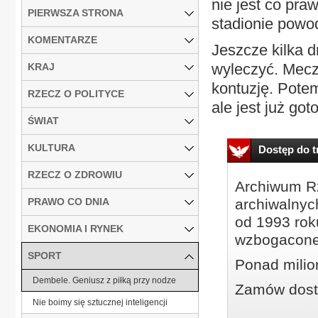
nie jest co pr
PIERWSZA STRONA
stadionie powod
KOMENTARZE
Jeszcze kilka 
wyleczyć. Mecz
KRAJ
kontuzję. Potem
RZECZ O POLITYCE
ale jest już got
ŚWIAT
KULTURA
Dostęp do tr
RZECZ O ZDROWIU
Archiwum Rz
PRAWO CO DNIA
archiwalnyc
od 1993 roku
EKONOMIA I RYNEK
wzbogacone
SPORT
Ponad milio
Dembele. Geniusz z piłką przy nodze
Zamów dostę
Nie boimy się sztucznej inteligencji