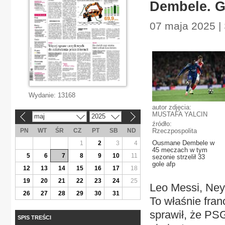
Dembele. G
07 maja 2025 |
Wydanie:
13168
autor zdjęcia:
MUSTAFA YALCIN
maj
2025
«
»
źródło:
PN
WT
ŚR
CZ
PT
SB
ND
Rzeczpospolita
Ousmane Dembele w
1
2
3
4
45 meczach w tym
5
6
7
8
9
10
11
sezonie strzelił 33
gole afp
12
13
14
15
16
17
18
19
20
21
22
23
24
25
Leo Messi, Neym
26
27
28
29
30
31
To właśnie fran
sprawił, że PS
SPIS TREŚCI