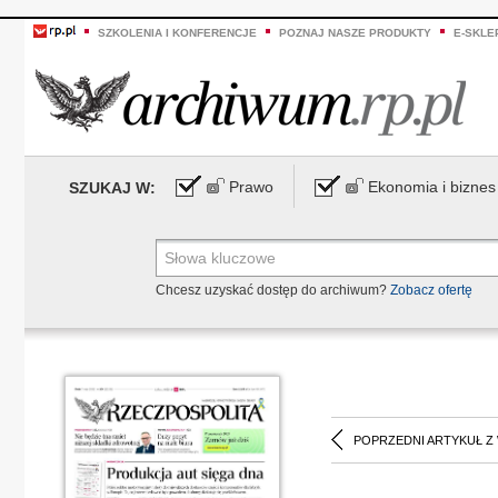
SZKOLENIA I KONFERENCJE
POZNAJ NASZE PRODUKTY
E-SKLE
Prawo
Ekonomia i biznes
SZUKAJ W:
Chcesz uzyskać dostęp do archiwum?
Zobacz ofertę
POPRZEDNI ARTYKUŁ Z