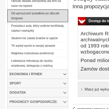
Obniżki składki zdrowotnej dla firm na
Inna propozycja
razie nie będzie
Od uproszczeń podatków po stłuczki
drogowe
Dostęp do tr
Posiadacz auta, który uniknie konfiskaty,
zapłaci nawiązkę
Archiwum Rz
Student nie załata braków w sądzie
archiwalnyc
od 1993 roku
TK wydał wyrok w swojej sprawie
wzbogacone
Wątpliwa rozbudowa preferencji
Ponad milio
Łatwiejsza rekrutacja do służby
wojskowej, delegacje z rodziną
Zamów dostę
EKONOMIA I RYNEK
SPORT
Masz już wyku
DODATEK
PROGNOZY GOSPODARCZE: