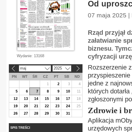
Od uproszc
07 maja 2025 | 
Rząd przyjął 
załatwianie sp
biznesu. Tymc
cyfryzacji urz
Wydanie:
13168
Rozszerzenie z
maj
2025
«
»
przyspieszenie
PN
WT
ŚR
CZ
PT
SB
ND
jedne z najnow
1
2
3
4
których dotarła
5
6
7
8
9
10
11
zgłoszonymi pom
12
13
14
15
16
17
18
19
20
21
22
23
24
25
Zdrowie i b
26
27
28
29
30
31
Aplikacja mObyw
urzędowych spr
SPIS TREŚCI