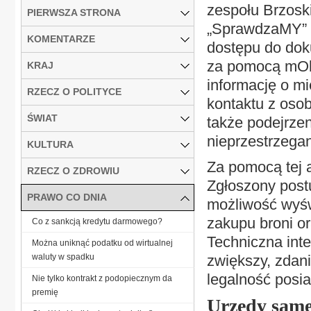
zespołu Brzoski
PIERWSZA STRONA
„SprawdzaMY” c
KOMENTARZE
dostępu do doku
za pomocą mObw
KRAJ
informację o mi
RZECZ O POLITYCE
kontaktu z oso
ŚWIAT
także podejrze
nieprzestrzega
KULTURA
Za pomocą tej a
RZECZ O ZDROWIU
Zgłoszony post
PRAWO CO DNIA
możliwość wyśw
zakupu broni o
Co z sankcją kredytu darmowego?
Techniczna int
Można uniknąć podatku od wirtualnej
waluty w spadku
zwiększy, zdan
legalność posia
Nie tylko kontrakt z podopiecznym da
premię
Urzędy same