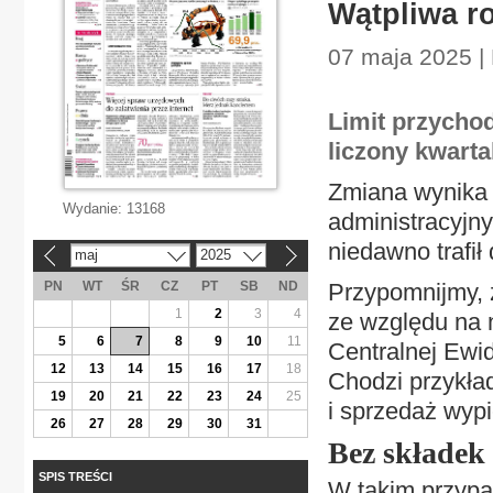
Wątpliwa r
07 maja 2025 | 
Limit przychod
liczony kwartal
Zmiana wynika 
Wydanie:
13168
administracyjny
niedawno trafił 
maj
2025
«
»
PN
WT
ŚR
CZ
PT
SB
ND
Przypomnijmy, ż
1
2
3
4
ze względu na 
5
6
7
8
9
10
11
Centralnej Ewid
12
13
14
15
16
17
18
Chodzi przykła
19
20
21
22
23
24
25
i sprzedaż wypi
26
27
28
29
30
31
Bez składek
SPIS TREŚCI
W takim przypa