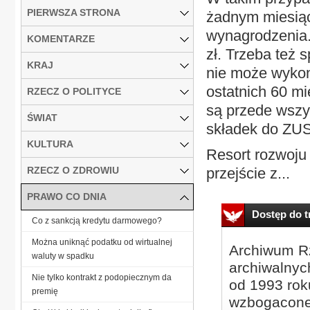
PIERWSZA STRONA
żadnym miesiąc
wynagrodzenia.
KOMENTARZE
zł. Trzeba też 
KRAJ
nie może wykon
ostatnich 60 mie
RZECZ O POLITYCE
są przede wszys
ŚWIAT
składek do ZUS
KULTURA
Resort rozwoju
RZECZ O ZDROWIU
przejście z...
PRAWO CO DNIA
Dostęp do tr
Co z sankcją kredytu darmowego?
Można uniknąć podatku od wirtualnej
Archiwum Rz
waluty w spadku
archiwalnyc
Nie tylko kontrakt z podopiecznym da
od 1993 roku
premię
wzbogacone