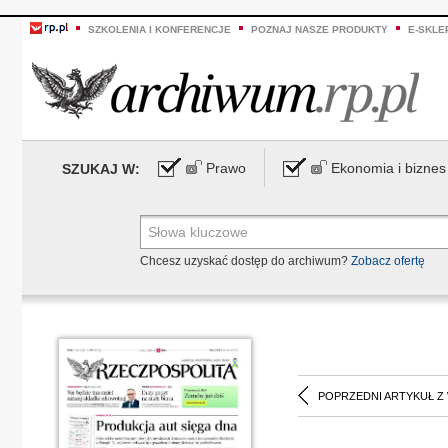
SZKOLENIA I KONFERENCJE
POZNAJ NASZE PRODUKTY
E-SKLE
Prawo
Ekonomia i biznes
SZUKAJ W:
Chcesz uzyskać dostęp do archiwum?
Zobacz ofertę
POPRZEDNI ARTYKUŁ Z