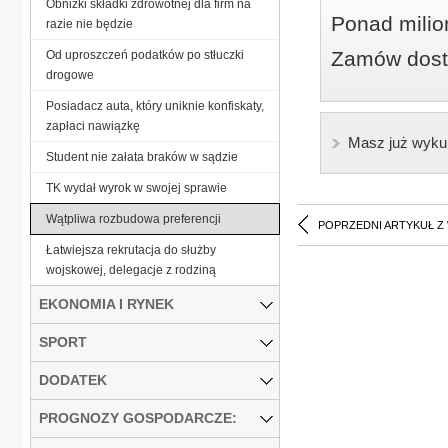
Obniżki składki zdrowotnej dla firm na
Ponad milio
razie nie będzie
Zamów dostę
Od uproszczeń podatków po stłuczki
drogowe
Posiadacz auta, który uniknie konfiskaty,
zapłaci nawiązkę
Masz już wyku
Student nie załata braków w sądzie
TK wydał wyrok w swojej sprawie
Wątpliwa rozbudowa preferencji
POPRZEDNI ARTYKUŁ Z
Łatwiejsza rekrutacja do służby
wojskowej, delegacje z rodziną
EKONOMIA I RYNEK
SPORT
DODATEK
PROGNOZY GOSPODARCZE: