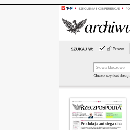
SZKOLENIA I KONFERENCJE
PO
Prawo
SZUKAJ W:
Chcesz uzyskać dostę