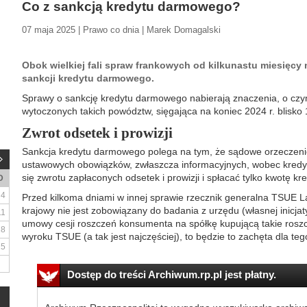
Co z sankcją kredytu darmowego?
07 maja 2025 | Prawo co dnia | Marek Domagalski
Obok wielkiej fali spraw frankowych od kilkunastu miesięcy 
sankcji kredytu darmowego.
Sprawy o sankcję kredytu darmowego nabierają znaczenia, o czy
wytoczonych takich powództw, sięgająca na koniec 2024 r. blisko 
Zwrot odsetek i prowizji
Sankcja kredytu darmowego polega na tym, że sądowe orzeczenie 
ustawowych obowiązków, zwłaszcza informacyjnych, wobec kredy
się zwrotu zapłaconych odsetek i prowizji i spłacać tylko kwotę kre
D
4
Przed kilkoma dniami w innej sprawie rzecznik generalna TSUE La
krajowy nie jest zobowiązany do badania z urzędu (własnej inicja
11
umowy cesji roszczeń konsumenta na spółkę kupującą takie roszcz
18
wyroku TSUE (a tak jest najczęściej), to będzie to zachęta dla tego
25
Dostęp do treści Archiwum.rp.pl jest płatny.