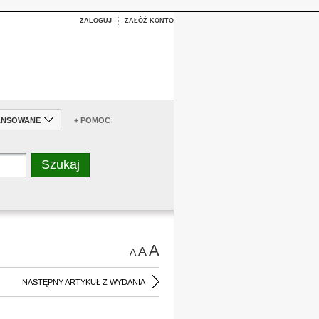
ZALOGUJ
ZAŁÓŻ KONTO
ANSOWANE
+ POMOC
A
A
A
NASTĘPNY ARTYKUŁ Z WYDANIA