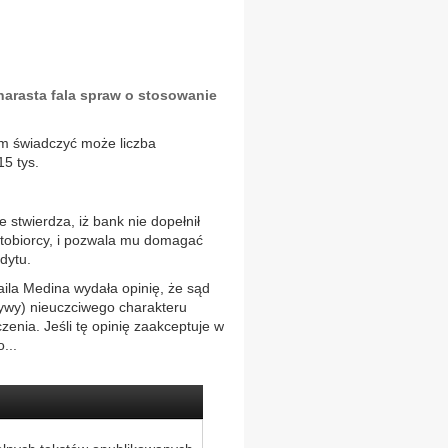
narasta fala spraw o stosowanie
m świadczyć może liczba
15 tys.
stwierdza, iż bank nie dopełnił
tobiorcy, i pozwala mu domagać
dytu.
ila Medina wydała opinię, że sąd
tywy) nieuczciwego charakteru
enia. Jeśli tę opinię zaakceptuje w
...