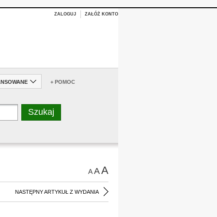
ZALOGUJ
ZAŁÓŻ KONTO
ANSOWANE
+ POMOC
A
A
A
NASTĘPNY ARTYKUŁ Z WYDANIA