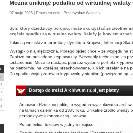
Można uniknąć podatku od wirtualnej waluty
07 maja 2025 | Prawo co dnia | Przemysław Wojtasik
Syn, który dziedziczy po ojcu, może skorzystać ze zwolnieni
częścią spadku są wirtualne waluty. Należy je bowiem uznać
Takie są wnioski z interpretacji dyrektora Krajowej Informacji Skar
Wystąpił o nią mężczyzna, którego ojciec chce – ze względu na s
Zapisze mu posiadane kryptowaluty. Szczegóły techniczne ich pr
testamencie. Może to nastąpić poprzez wydanie portfela kryptow
na platformie, na której są przechowywane, lub ich przelanie na p
Do spadku wejdą zarówno kryptowaluty stabilne (powiązane np. z.
D
4
Dostęp do treści Archiwum.rp.pl jest płatny.
11
18
Archiwum Rzeczpospolitej to wygodna wyszukiwarka archiw
25
na łamach dziennika od 1993 roku. Unikalne źródło wiedzy o
perspektywę ekonomiczną i prawną.
Ponad milion tekstów w jednym miejscu.