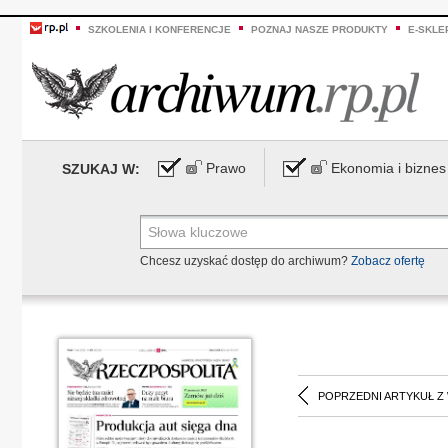
SZKOLENIA I KONFERENCJE
POZNAJ NASZE PRODUKTY
E-SKLE
Prawo
Ekonomia i biznes
SZUKAJ W:
Chcesz uzyskać dostęp do archiwum?
Zobacz ofertę
POPRZEDNI ARTYKUŁ Z