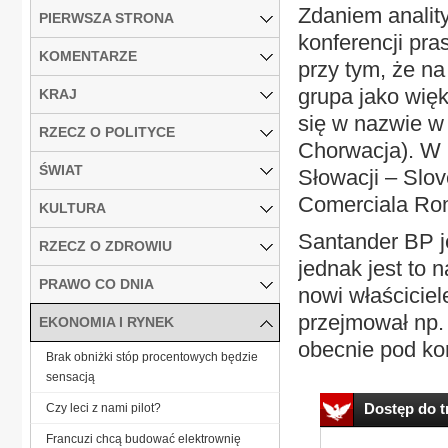
Zdaniem anality
PIERWSZA STRONA
konferencji pr
KOMENTARZE
przy tym, że na
grupa jako więk
KRAJ
się w nazwie w 
RZECZ O POLITYCE
Chorwacja). W 
ŚWIAT
Słowacji – Slo
Comerciala Ro
KULTURA
Santander BP j
RZECZ O ZDROWIU
jednak jest to 
PRAWO CO DNIA
nowi właściciel
przejmował np. 
EKONOMIA I RYNEK
obecnie pod kon
Brak obniżki stóp procentowych będzie
sensacją
Dostęp do tr
Czy leci z nami pilot?
Francuzi chcą budować elektrownię