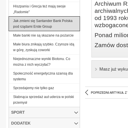
Archiwum Rz
Hiszpania i Grecja też mają swoje
archiwalnyc
„Radomie”
od 1993 roku
Jak zmieni się Santander Bank Polska
wzbogacone
pod rządami Erste Group
Ponad milio
Małe banki nie są skazane na pożarcie
Zamów dostę
Małe biura znikają szybko. Czynsze idą
w górę, zyskują coworki
Niejednoznaczne wyniki Biotonu. Co
można z nich wyczytać?
Masz już wyku
Społeczność energetyczna szansą dla
systemu
Sprzedajemy nie tylko gaz
POPRZEDNI ARTYKUŁ Z
Słabnąca sprzedaż aut uderza w polski
przemysł
SPORT
DODATEK