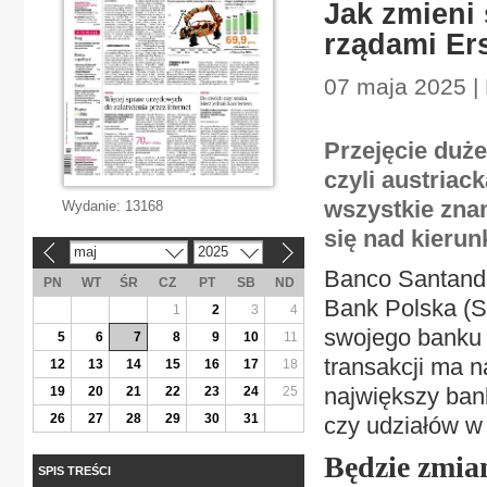
Jak zmieni
rządami Er
07 maja 2025 |
Przejęcie duż
czyli austriac
wszystkie zna
Wydanie:
13168
się nad kieru
maj
2025
«
»
Banco Santande
PN
WT
ŚR
CZ
PT
SB
ND
Bank Polska (S
1
2
3
4
swojego banku n
5
6
7
8
9
10
11
transakcji ma n
12
13
14
15
16
17
18
największy ban
19
20
21
22
23
24
25
26
27
28
29
30
31
czy udziałów w
Będzie zmia
SPIS TREŚCI