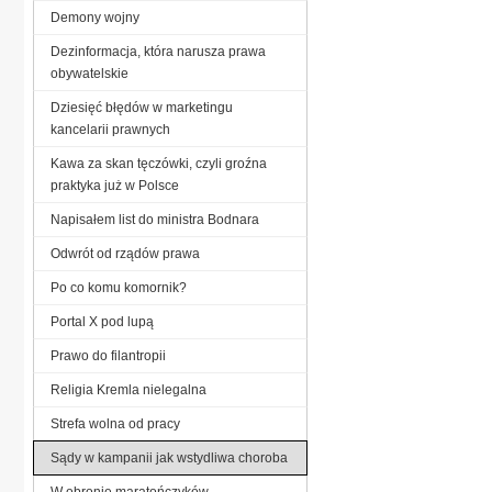
Demony wojny
Dezinformacja, która narusza prawa
obywatelskie
Dziesięć błędów w marketingu
kancelarii prawnych
Kawa za skan tęczówki, czyli groźna
praktyka już w Polsce
Napisałem list do ministra Bodnara
Odwrót od rządów prawa
Po co komu komornik?
Portal X pod lupą
Prawo do filantropii
Religia Kremla nielegalna
Strefa wolna od pracy
Sądy w kampanii jak wstydliwa choroba
W obronie maratończyków