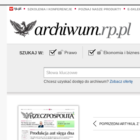
SZKOLENIA I KONFERENCJE
POZNAJ NASZE PRODUKTY
E-SKLE
Prawo
Ekonomia i biznes
SZUKAJ W:
Chcesz uzyskać dostęp do archiwum?
Zobacz ofertę
POPRZEDNI ARTYKUŁ Z