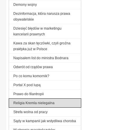
Demony wojny
Dezinformacja, która narusza prawa
obywatelskie
Dziesięć błędów w marketingu
kancelarii prawnych
Kawa za skan tęczówki, czyli groźna
praktyka już w Polsce
Napisałem list do ministra Bodnara
Odwrót od rządów prawa
Po co komu komornik?
Portal X pod lupą
Prawo do filantropii
Religia Kremla nielegalna
Strefa wolna od pracy
Sądy w kampanii jak wstydliwa choroba
W obronie maratończyków