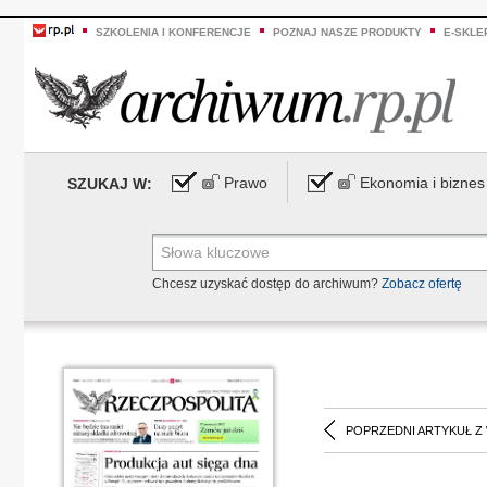
SZKOLENIA I KONFERENCJE
POZNAJ NASZE PRODUKTY
E-SKLE
Prawo
Ekonomia i biznes
SZUKAJ W:
Chcesz uzyskać dostęp do archiwum?
Zobacz ofertę
POPRZEDNI ARTYKUŁ Z