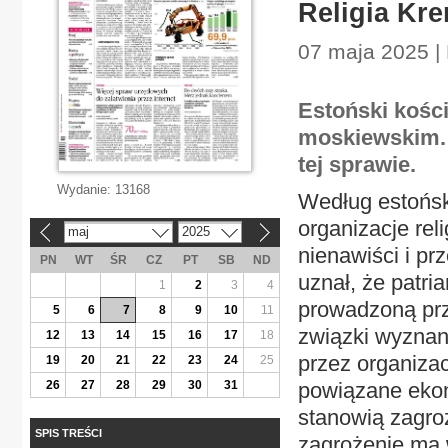
Religia Kre
07 maja 2025 |
Estoński kośc
moskiewskim. 
tej sprawie.
Wydanie:
13168
Według estońs
organizacje rel
maj
2025
«
»
nienawiści i pr
PN
WT
ŚR
CZ
PT
SB
ND
uznał, że patri
1
2
3
4
prowadzoną prz
5
6
7
8
9
10
11
związki wyznan
12
13
14
15
16
17
18
przez organizac
19
20
21
22
23
24
25
26
27
28
29
30
31
powiązane ekon
stanowią zagroż
SPIS TREŚCI
zagrożenie ma