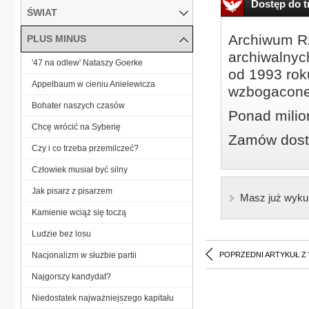
Dostęp do tr
ŚWIAT
Archiwum Rz
PLUS MINUS
archiwalnyc
'47 na odlew' Nataszy Goerke
od 1993 roku
Appelbaum w cieniu Anielewicza
wzbogacone
Bohater naszych czasów
Ponad milio
Chcę wrócić na Syberię
Zamów dostę
Czy i co trzeba przemilczeć?
Człowiek musiał być silny
Jak pisarz z pisarzem
Masz już wyku
Kamienie wciąż się toczą
Ludzie bez losu
Nacjonalizm w służbie partii
POPRZEDNI ARTYKUŁ Z
Najgorszy kandydat?
Niedostatek najważniejszego kapitału