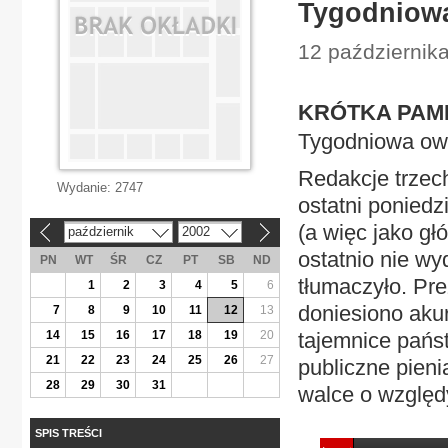
Tygodniowa
12 października
KRÓTKA PAMIĘ
Tygodniowa ow
Redakcje trzech
Wydanie:
2747
ostatni poniedz
(a więc jako g
październik
2002
«
»
ostatnio nie wy
PN
WT
ŚR
CZ
PT
SB
ND
tłumaczyło. Pre
1
2
3
4
5
6
doniesiono akur
7
8
9
10
11
12
13
14
15
16
17
18
19
20
tajemnice pańs
21
22
23
24
25
26
27
publiczne pieni
28
29
30
31
walce o względ
SPIS TREŚCI