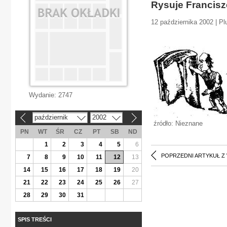
Rysuje Francis
12 października 2002 | P
Wydanie:
2747
październik
2002
«
»
źródło: Nieznane
PN
WT
ŚR
CZ
PT
SB
ND
1
2
3
4
5
6
POPRZEDNI ARTYKUŁ Z
7
8
9
10
11
12
13
14
15
16
17
18
19
20
21
22
23
24
25
26
27
28
29
30
31
SPIS TREŚCI