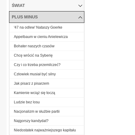
ŚWIAT
PLUS MINUS
'47 na odlew' Nataszy Goerke
Appelbaum w cieniu Anielewicza
Bohater naszych czasów
Chcę wrócić na Syberię
Czy i co trzeba przemilczeć?
Człowiek musiał być silny
Jak pisarz z pisarzem
Kamienie wciąż się toczą
Ludzie bez losu
Nacjonalizm w służbie partii
Najgorszy kandydat?
Niedostatek najważniejszego kapitału