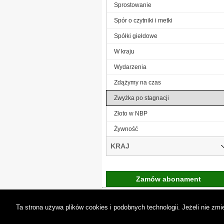
Sprostowanie
Spór o czytniki i metki
Spółki giełdowe
W kraju
Wydarzenia
Zdążymy na czas
Zwyżka po stagnacji
Złoto w NBP
Żywność
KRAJ
Zamów abonament
Gremi Media:
O n
Ta strona używa plików cookies i podobnych technologii. Jeżeli nie z