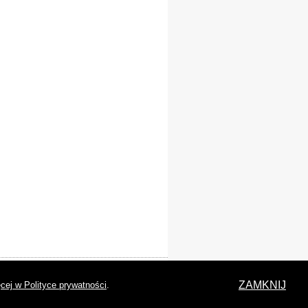
laracja dostępności
ZAMKNIJ
cej w Polityce prywatności
.