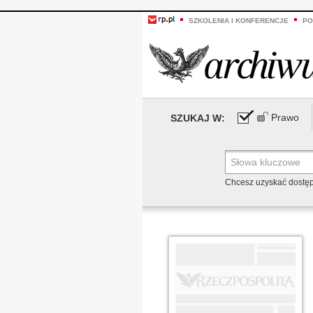
SZKOLENIA I KONFERENCJE
PO
Prawo
SZUKAJ W:
Chcesz uzyskać dostę