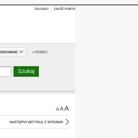
ZALOGUJ
ZAŁÓŻ KONTO
ANSOWANE
+ POMOC
A
A
A
NASTĘPNY ARTYKUŁ Z WYDANIA