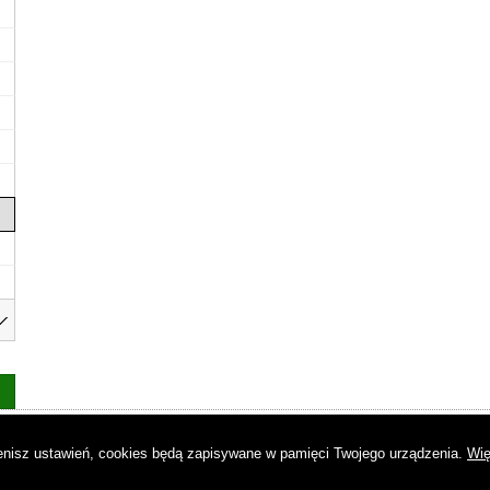
as
|
Regulamin
|
Reklama
|
Napisz do nas
|
Kontakt
|
Pliki cookies
|
Dek
mienisz ustawień, cookies będą zapisywane w pamięci Twojego urządzenia.
Wię
© Copyright by Gremi Media SA