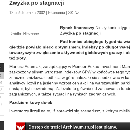
Zwyżka po stagnacji
12 października 2002 | Ekonomia | SK NZ
Rynek finansowy
Niezły koniec tygo
Zwyżka po stagnacji
źródło: Nieznane
Pod koniec ubiegłego tygodnia wś
giełdzie powiało nieco optymizmem. Indeksy po długotrwałej
towarzyszyło zwiększenie aktywności giełdowych graczy i ob
też złoty.
Mariusz Adamiak, zarządzający w Pioneer Pekao Investment Mana
zaskoczony silnym wzrostem indeksów GPW w końcówce tego tygo
D
znacznie zniżkował i odbicia w górę należało się spodziewać w każ
6
analitycy liczyli na jesienny wzrost cen akcji na warszawskim park
nastąpi, był niewiadomą. Zależało to głównie od zachowania fun
13
zagranicznych, a także sytuacji na rynkach zagranicznych.
20
Październikowy dołek
27
Inwestorzy liczyli na to, iż sprawdzi się scenariusz, z którym mieliś
Dostęp do treści Archiwum.rp.pl jest płatny.