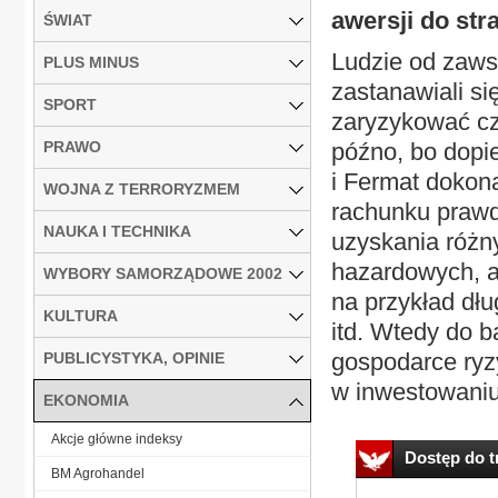
awersji do stra
ŚWIAT
Ludzie od zaws
PLUS MINUS
zastanawiali si
SPORT
zaryzykować cz
PRAWO
późno, bo dopi
i Fermat dokona
WOJNA Z TERRORYZMEM
rachunku prawd
NAUKA I TECHNIKA
uzyskania różn
hazardowych, al
WYBORY SAMORZĄDOWE 2002
na przykład dłu
KULTURA
itd. Wtedy do b
gospodarce ryzy
PUBLICYSTYKA, OPINIE
w inwestowaniu,
EKONOMIA
Akcje główne indeksy
Dostęp do tr
BM Agrohandel