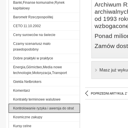
Banki,Finanse komunalne,Rynek
Archiwum Rz
kapitałowy
archiwalnyc
Barometr Rzeczpospolitej
od 1993 roku
wzbogacone
CETO 11.10.2002
Ponad milio
Ceny surowców na świecie
Czarny scenariusz mało
Zamów dostę
prawdopodobny
Dobre praktyki w praktyce
Energia,Górnictwo,Media nowe
Masz już wyku
technologie,Motoryzacja,Transport
Giełda Netbrokers
Komentarz
POPRZEDNI ARTYKUŁ Z
Kontrakty terminowe walutowe
Kontrolowanie ryzyka i awersja do strat
Kosmiczne zakupy
Kursy celne