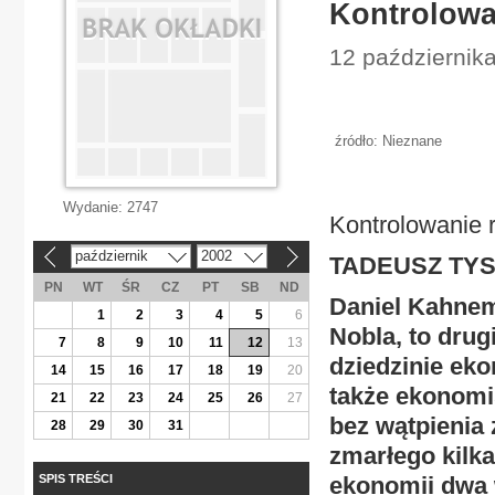
Kontrolowan
12 październik
źródło: Nieznane
Wydanie:
2747
Kontrolowanie r
październik
2002
«
»
TADEUSZ TY
PN
WT
ŚR
CZ
PT
SB
ND
Daniel Kahnem
1
2
3
4
5
6
Nobla, to drug
7
8
9
10
11
12
13
dziedzinie eko
14
15
16
17
18
19
20
także ekonomi
21
22
23
24
25
26
27
bez wątpienia 
28
29
30
31
zmarłego kilka
SPIS TREŚCI
ekonomii dwa 