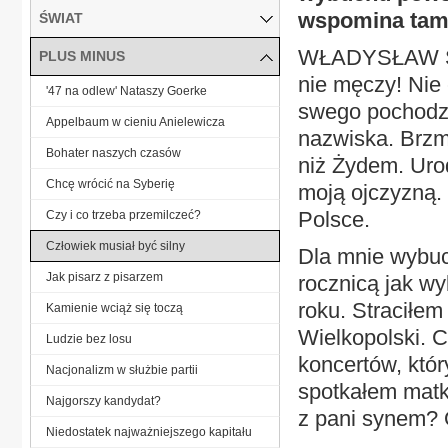
wspomina tam
ŚWIAT
WŁADYSŁAW SZP
PLUS MINUS
nie męczy! Nie
'47 na odlew' Nataszy Goerke
swego pochodze
Appelbaum w cieniu Anielewicza
nazwiska. Brzmi
Bohater naszych czasów
niż Żydem. Urod
Chcę wrócić na Syberię
moją ojczyzną.
Polsce.
Czy i co trzeba przemilczeć?
Człowiek musiał być silny
Dla mnie wybuch
Jak pisarz z pisarzem
rocznicą jak w
roku. Straciłe
Kamienie wciąż się toczą
Wielkopolski. C
Ludzie bez losu
koncertów, któr
Nacjonalizm w służbie partii
spotkałem matkę
Najgorszy kandydat?
z pani synem? 
Niedostatek najważniejszego kapitału