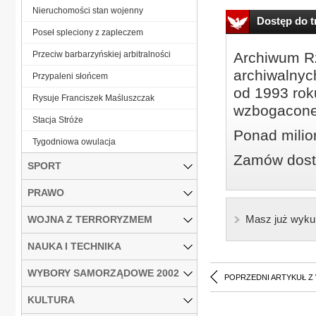
Nieruchomości stan wojenny
Dostęp do tr
Poseł spleciony z zapleczem
Przeciw barbarzyńskiej arbitralności
Archiwum Rz
archiwalnyc
Przypaleni słońcem
od 1993 roku
Rysuje Franciszek Maśluszczak
wzbogacone
Stacja Stróże
Ponad milio
Tygodniowa owulacja
Zamów dostę
SPORT
PRAWO
Masz już wyku
WOJNA Z TERRORYZMEM
NAUKA I TECHNIKA
WYBORY SAMORZĄDOWE 2002
POPRZEDNI ARTYKUŁ Z
KULTURA