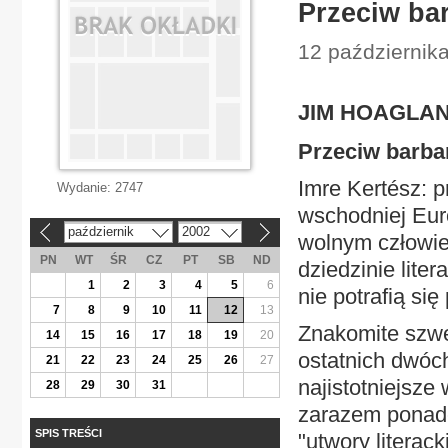
Przeciw bar
12 października
JIM HOAGLA
Przeciw barbar
Imre Kertész: p
Wydanie:
2747
wschodniej Eur
październik
2002
«
»
wolnym człowie
PN
WT
ŚR
CZ
PT
SB
ND
dziedzinie liter
1
2
3
4
5
6
nie potrafią si
7
8
9
10
11
12
13
Znakomite szwed
14
15
16
17
18
19
20
ostatnich dwóc
21
22
23
24
25
26
27
najistotniejsze
28
29
30
31
zarazem ponadc
SPIS TREŚCI
"utwory literac