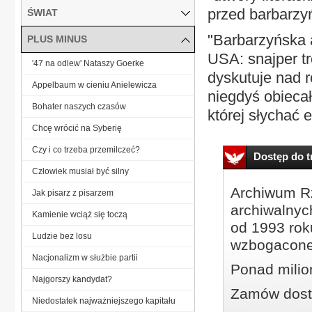
przed barbarzyńs
ŚWIAT
"Barbarzyńska a
PLUS MINUS
USA: snajper tr
'47 na odlew' Nataszy Goerke
dyskutuje nad 
Appelbaum w cieniu Anielewicza
niegdyś obiecał
Bohater naszych czasów
której słychać 
Chcę wrócić na Syberię
Czy i co trzeba przemilczeć?
Dostęp do tr
Człowiek musiał być silny
Archiwum Rz
Jak pisarz z pisarzem
archiwalnyc
Kamienie wciąż się toczą
od 1993 roku
Ludzie bez losu
wzbogacone
Nacjonalizm w służbie partii
Ponad milio
Najgorszy kandydat?
Zamów dostę
Niedostatek najważniejszego kapitału