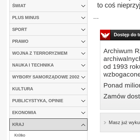
to coś nieprzy
ŚWIAT
...
PLUS MINUS
SPORT
Dostęp do tr
PRAWO
Archiwum Rz
WOJNA Z TERRORYZMEM
archiwalnyc
NAUKA I TECHNIKA
od 1993 roku
wzbogacone
WYBORY SAMORZĄDOWE 2002
Ponad milio
KULTURA
Zamów dostę
PUBLICYSTYKA, OPINIE
EKONOMIA
Masz już wyku
KRAJ
Krótko