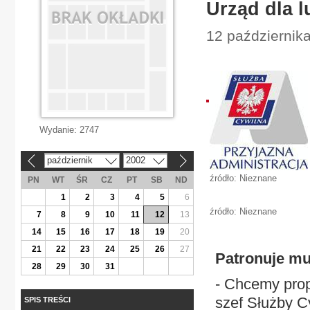
Urząd dla l
12 października
Wydanie:
2747
październik
2002
«
»
źródło: Nieznane
PN
WT
ŚR
CZ
PT
SB
ND
1
2
3
4
5
6
źródło: Nieznane
7
8
9
10
11
12
13
14
15
16
17
18
19
20
21
22
23
24
25
26
27
Patronuje mu
28
29
30
31
- Chcemy prop
szef Służby Cy
SPIS TREŚCI