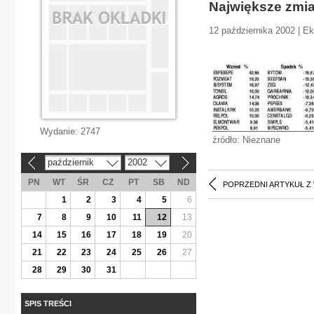
Największe zmi
12 października 2002 | E
Wydanie:
2747
źródło: Nieznane
październik
2002
«
»
PN
WT
ŚR
CZ
PT
SB
ND
POPRZEDNI ARTYKUŁ Z
1
2
3
4
5
6
7
8
9
10
11
12
13
14
15
16
17
18
19
20
21
22
23
24
25
26
27
28
29
30
31
SPIS TREŚCI