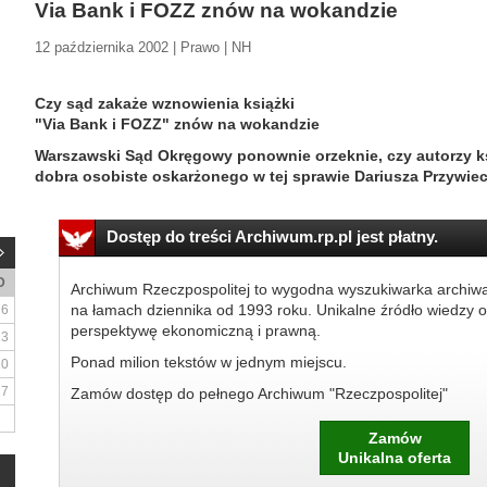
Via Bank i FOZZ znów na wokandzie
12 października 2002 | Prawo | NH
Czy sąd zakaże wznowienia książki
"Via Bank i FOZZ" znów na wokandzie
Warszawski Sąd Okręgowy ponownie orzeknie, czy autorzy ks
dobra osobiste oskarżonego w tej sprawie Dariusza Przywiec
Dostęp do treści Archiwum.rp.pl jest płatny.
D
Archiwum Rzeczpospolitej to wygodna wyszukiwarka archiw
na łamach dziennika od 1993 roku. Unikalne źródło wiedzy o
6
perspektywę ekonomiczną i prawną.
13
Ponad milion tekstów w jednym miejscu.
20
27
Zamów dostęp do pełnego Archiwum "Rzeczpospolitej"
Zamów
Unikalna oferta