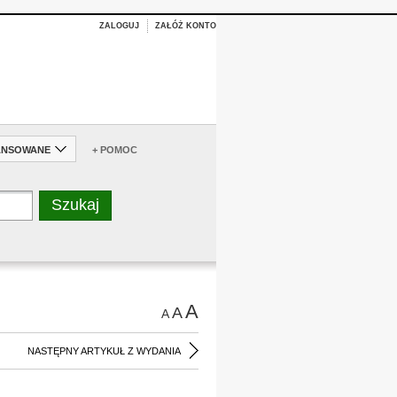
ZALOGUJ
ZAŁÓŻ KONTO
ANSOWANE
+ POMOC
A
A
A
NASTĘPNY ARTYKUŁ Z WYDANIA