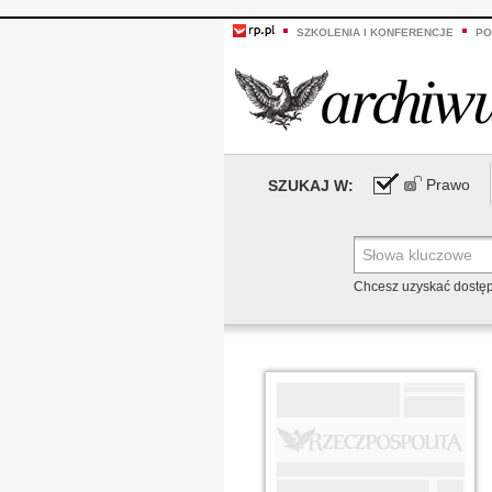
SZKOLENIA I KONFERENCJE
PO
Prawo
SZUKAJ W:
Chcesz uzyskać dostę