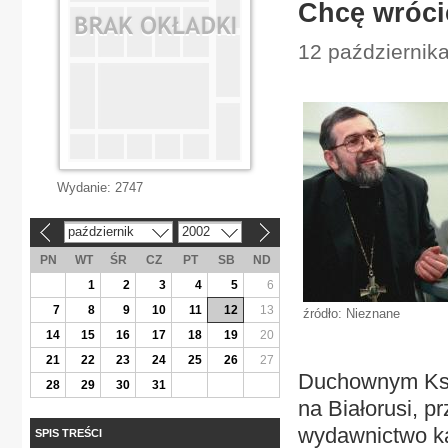
Chcę wróci
12 października
Wydanie:
2747
październik
2002
«
»
PN
WT
ŚR
CZ
PT
SB
ND
1
2
3
4
5
6
7
8
9
10
11
12
13
źródło: Nieznane
14
15
16
17
18
19
20
21
22
23
24
25
26
27
Duchownym Księ
28
29
30
31
na Białorusi, p
wydawnictwo ka
SPIS TREŚCI