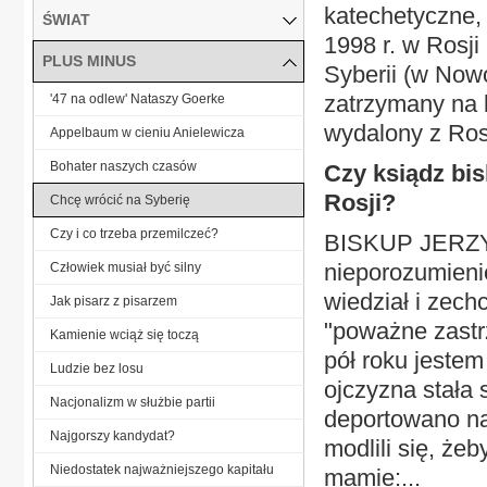
katechetyczne, 
ŚWIAT
1998 r. w Rosji
PLUS MINUS
Syberii (w Nowos
zatrzymany na 
'47 na odlew' Nataszy Goerke
wydalony z Rosj
Appelbaum w cieniu Anielewicza
Bohater naszych czasów
Czy ksiądz bis
Rosji?
Chcę wrócić na Syberię
Czy i co trzeba przemilczeć?
BISKUP JERZY 
nieporozumienie
Człowiek musiał być silny
wiedział i zech
Jak pisarz z pisarzem
"poważne zastrz
Kamienie wciąż się toczą
pół roku jestem
Ludzie bez losu
ojczyzna stała 
Nacjonalizm w służbie partii
deportowano na
Najgorszy kandydat?
modlili się, że
Niedostatek najważniejszego kapitału
mamie:...