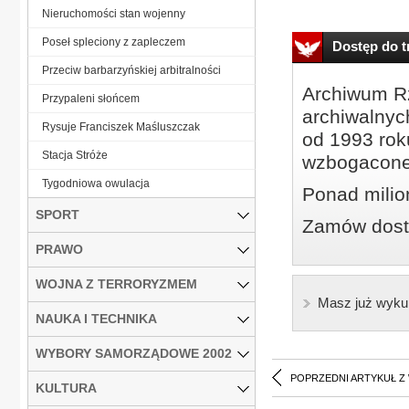
Nieruchomości stan wojenny
Poseł spleciony z zapleczem
Dostęp do tr
Przeciw barbarzyńskiej arbitralności
Archiwum Rz
Przypaleni słońcem
archiwalnyc
Rysuje Franciszek Maśluszczak
od 1993 roku
Stacja Stróże
wzbogacone
Tygodniowa owulacja
Ponad milio
SPORT
Zamów dostę
PRAWO
WOJNA Z TERRORYZMEM
Masz już wyku
NAUKA I TECHNIKA
WYBORY SAMORZĄDOWE 2002
POPRZEDNI ARTYKUŁ Z
KULTURA