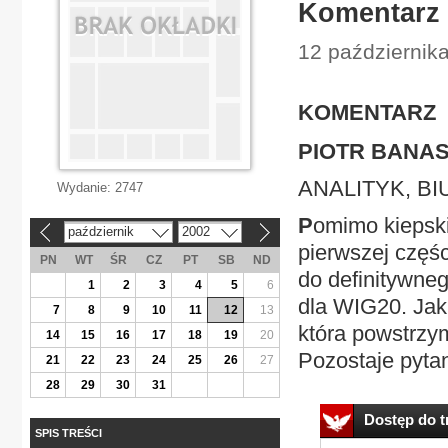
Komentarz
12 październik
KOMENTARZ
PIOTR BANAS
ANALITYK, B
Wydanie:
2747
P
omimo kiepski
październik
2002
«
»
pierwszej częśc
PN
WT
ŚR
CZ
PT
SB
ND
do definitywne
1
2
3
4
5
6
dla WIG20. Jak 
7
8
9
10
11
12
13
która powstrzy
14
15
16
17
18
19
20
Pozostaje pytani
21
22
23
24
25
26
27
28
29
30
31
Dostęp do tr
SPIS TREŚCI