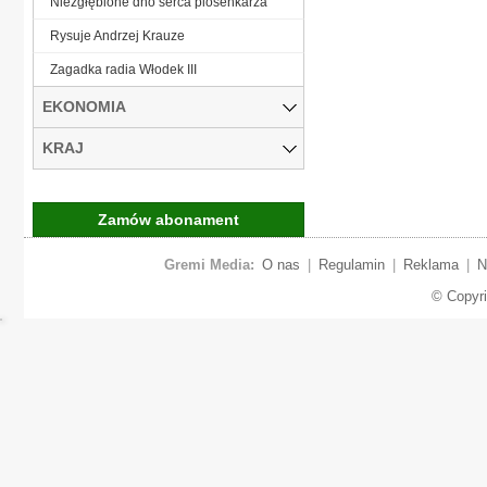
Niezgłębione dno serca piosenkarza
Rysuje Andrzej Krauze
Zagadka radia Włodek III
EKONOMIA
KRAJ
Zamów abonament
Gremi Media:
O nas
|
Regulamin
|
Reklama
|
N
© Copyr