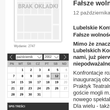
Fałsze wol
12 października
Lubelskie Konf
Fałsze wolnoś
Mimo że znaczn
Wydanie:
2747
Lubelskich Kon
nami, już pier
październik
2002
«
»
niepodważalne
PN
WT
ŚR
CZ
PT
SB
ND
1
2
3
4
5
6
Konfrontacje ro
7
8
9
10
11
12
13
inauguracją obc
14
15
16
17
18
19
20
Praktyk Teatral
21
22
23
24
25
26
27
goście mogli m.
28
29
30
31
nowego spektak
Dla wielu - tak
SPIS TREŚCI