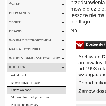
przedstawienia
ŚWIAT
mówić o dziele,
PLUS MINUS
jeszcze nie ma.
niedługo.
SPORT
Na...
PRAWO
WOJNA Z TERRORYZMEM
Dostęp do tr
NAUKA I TECHNIKA
Archiwum Rz
WYBORY SAMORZĄDOWE 2002
archiwalnyc
KULTURA
od 1993 roku
wzbogacone
Aktualności
Ponad milio
Dawne gorzkie prawdy
Zamów dostę
Fałsze wolności
Minister nie chce być cenzorem
Pod osłoną marynary