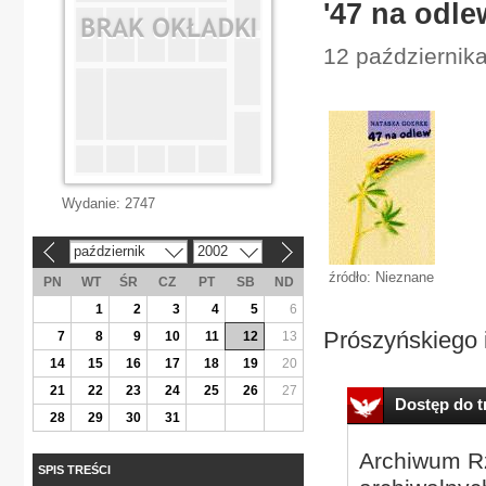
'47 na odle
12 października
Wydanie:
2747
październik
2002
«
»
źródło: Nieznane
PN
WT
ŚR
CZ
PT
SB
ND
1
2
3
4
5
6
Prószyńskiego i
7
8
9
10
11
12
13
14
15
16
17
18
19
20
21
22
23
24
25
26
27
Dostęp do tr
28
29
30
31
Archiwum Rz
SPIS TREŚCI