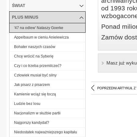
archiwalnyc
ŚWIAT
od 1993 roku
wzbogacone
PLUS MINUS
Ponad milio
'47 na odlew' Nataszy Goerke
Zamów dostę
Appelbaum w cieniu Anielewicza
Bohater naszych czasów
Chcę wrócić na Syberię
Masz już wyku
Czy i co trzeba przemilczeć?
Człowiek musiał być silny
Jak pisarz z pisarzem
POPRZEDNI ARTYKUŁ Z
Kamienie wciąż się toczą
Ludzie bez losu
Nacjonalizm w służbie partii
Najgorszy kandydat?
Niedostatek najważniejszego kapitału