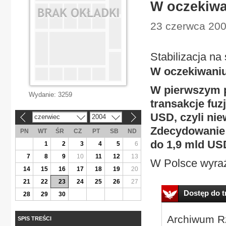
W oczekiwa
23 czerwca 200
Stabilizacja na
W oczekiwaniu
W pierwszym p
Wydanie:
3259
transakcje fuz
USD, czyli nie
czerwiec
2004
«
»
Zdecydowanie 
PN
WT
ŚR
CZ
PT
SB
ND
do 1,9 mld US
1
2
3
4
5
6
7
8
9
10
11
12
13
W Polsce wyraź
14
15
16
17
18
19
20
21
22
23
24
25
26
27
Dostęp do tr
28
29
30
Archiwum Rz
SPIS TREŚCI