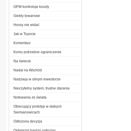
GPW kontroluje koszty
Giełdy towarowe
Hossy nie widać
Jak w Toyocie
Komentarz
Komu potrzebne ograniczenie
Na świecie
Nadal na Wschód
Nadzieja w silnym inwestorze
Nieczytelny system, trudne starania
Notowania ze świata
Obiecujący prototyp w słabych
Siemianowicach
Odłożona decyzja
Optymizm bardzo ostrożny