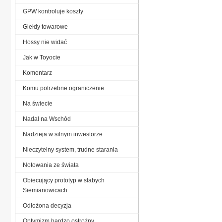
GPW kontroluje koszty
Giełdy towarowe
Hossy nie widać
Jak w Toyocie
Komentarz
Komu potrzebne ograniczenie
Na świecie
Nadal na Wschód
Nadzieja w silnym inwestorze
Nieczytelny system, trudne starania
Notowania ze świata
Obiecujący prototyp w słabych
Siemianowicach
Odłożona decyzja
Optymizm bardzo ostrożny