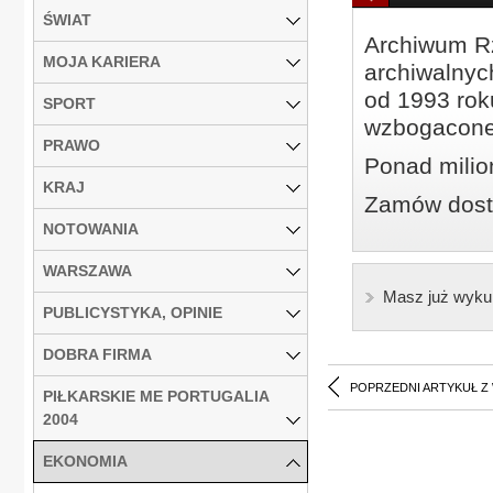
ŚWIAT
Archiwum Rz
MOJA KARIERA
archiwalnyc
od 1993 roku
SPORT
wzbogacone
PRAWO
Ponad milio
KRAJ
Zamów dostę
NOTOWANIA
WARSZAWA
Masz już wyku
PUBLICYSTYKA, OPINIE
DOBRA FIRMA
POPRZEDNI ARTYKUŁ Z
PIŁKARSKIE ME PORTUGALIA
2004
EKONOMIA