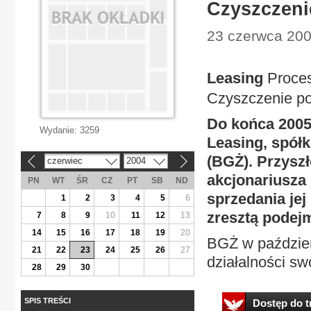
Czyszczenie
23 czerwca 200
Leasing
Proces
Czyszczenie po
Do końca 2005
Wydanie:
3259
Leasing, spół
(BGŻ). Przyszł
czerwiec
2004
«
»
akcjonariusza
PN
WT
ŚR
CZ
PT
SB
ND
sprzedania jej
1
2
3
4
5
6
zresztą podej
7
8
9
10
11
12
13
14
15
16
17
18
19
20
BGŻ w paździer
21
22
23
24
25
26
27
działalności swo
28
29
30
SPIS TREŚCI
Dostęp do tr