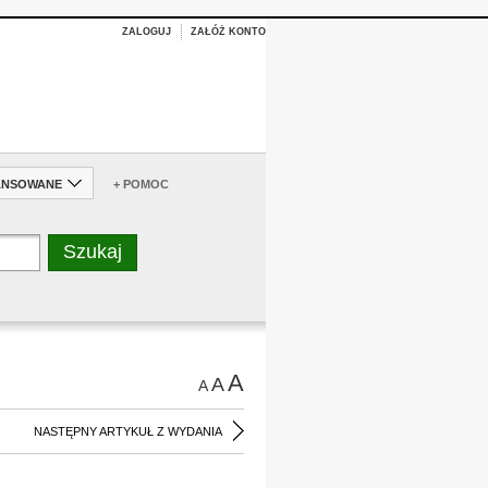
ZALOGUJ
ZAŁÓŻ KONTO
ANSOWANE
+ POMOC
A
A
A
NASTĘPNY ARTYKUŁ Z WYDANIA