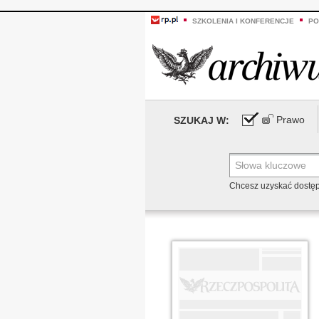
SZKOLENIA I KONFERENCJE
PO
Prawo
SZUKAJ W:
Chcesz uzyskać dostę