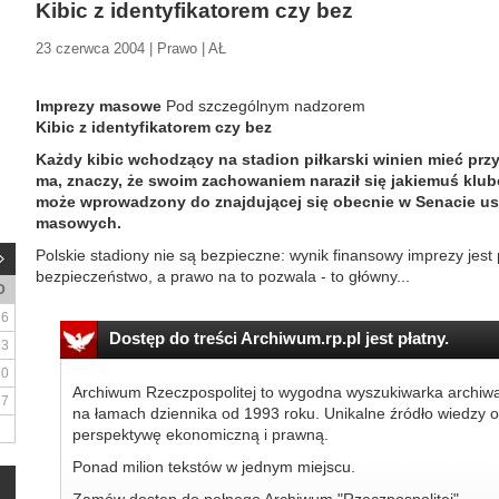
Kibic z identyfikatorem czy bez
23 czerwca 2004 | Prawo | AŁ
Imprezy masowe
Pod szczególnym nadzorem
Kibic z identyfikatorem czy bez
Każdy kibic wchodzący na stadion piłkarski winien mieć przy 
ma, znaczy, że swoim zachowaniem naraził się jakiemuś klubo
może wprowadzony do znajdującej się obecnie w Senacie us
masowych.
Polskie stadiony nie są bezpieczne: wynik finansowy imprezy jes
bezpieczeństwo, a prawo na to pozwala - to główny...
D
6
Dostęp do treści Archiwum.rp.pl jest płatny.
13
20
Archiwum Rzeczpospolitej to wygodna wyszukiwarka archiw
27
na łamach dziennika od 1993 roku. Unikalne źródło wiedzy o
perspektywę ekonomiczną i prawną.
Ponad milion tekstów w jednym miejscu.