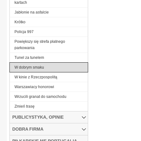
kartach
Jabłonie na asfalcie
Krótko
Policja 997
Powiększy się strefa płatnego
parkowania
Tunel za tunelem
W dobrym smaku
W kinie z Rzeczpospolitą
Warszawiacy honorowi
Wrzucili granat do samochodu
Zmień trasę
PUBLICYSTYKA, OPINIE
DOBRA FIRMA
PIŁKARSKIE ME PORTUGALIA