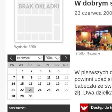
W dobrym 
23 czerwca 200
Wydanie:
3259
źródło: Nieznane
czerwiec
2004
«
»
PN
WT
ŚR
CZ
PT
SB
ND
W pierwszych d
1
2
3
4
5
6
7
8
9
10
11
12
13
powinni udać si
14
15
16
17
18
19
20
babeczki ze świ
21
22
23
24
25
26
27
zł). Dwa dziełk
28
29
30
Dostęp do tr
SPIS TREŚCI