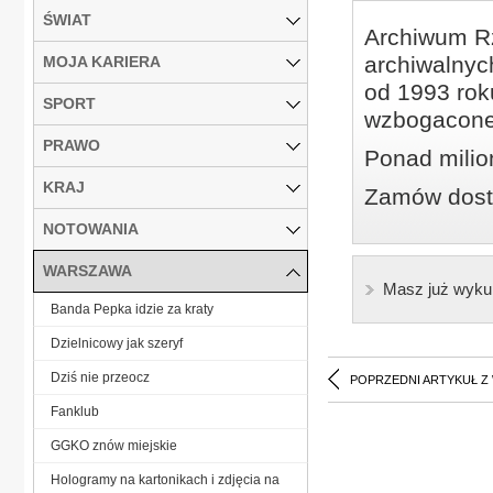
ŚWIAT
Archiwum Rz
archiwalnyc
MOJA KARIERA
od 1993 roku
SPORT
wzbogacone
PRAWO
Ponad milio
KRAJ
Zamów dostę
NOTOWANIA
WARSZAWA
Masz już wyku
Banda Pepka idzie za kraty
Dzielnicowy jak szeryf
Dziś nie przeocz
POPRZEDNI ARTYKUŁ Z
Fanklub
GGKO znów miejskie
Hologramy na kartonikach i zdjęcia na